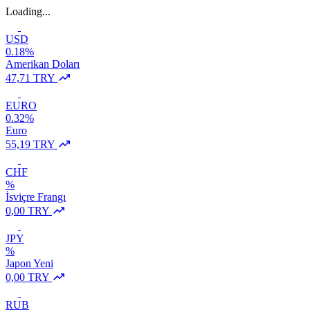
Loading...
USD
0.18%
Amerikan Doları
47,71 TRY
EURO
0.32%
Euro
55,19 TRY
CHF
%
İsviçre Frangı
0,00 TRY
JPY
%
Japon Yeni
0,00 TRY
RUB