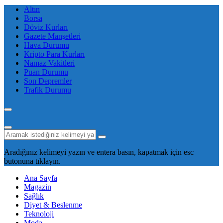
Altın
Borsa
Döviz Kurları
Gazete Manşetleri
Hava Durumu
Kripto Para Kurları
Namaz Vakitleri
Puan Durumu
Son Depremler
Trafik Durumu
Aradığınız kelimeyi yazın ve entera basın, kapatmak için esc
butonuna tıklayın.
Ana Sayfa
Magazin
Sağlık
Diyet & Beslenme
Teknoloji
Moda