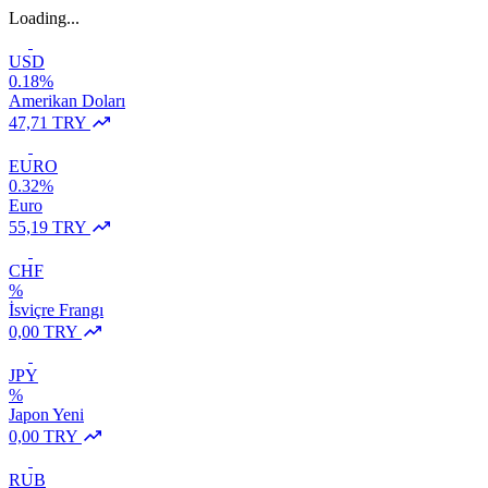
Loading...
USD
0.18%
Amerikan Doları
47,71 TRY
EURO
0.32%
Euro
55,19 TRY
CHF
%
İsviçre Frangı
0,00 TRY
JPY
%
Japon Yeni
0,00 TRY
RUB