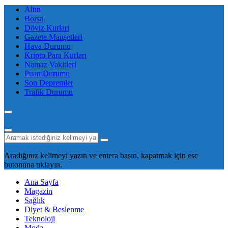
Altın
Borsa
Döviz Kurları
Gazete Manşetleri
Hava Durumu
Kripto Para Kurları
Namaz Vakitleri
Puan Durumu
Son Depremler
Trafik Durumu
Aradığınız kelimeyi yazın ve entera basın, kapatmak için esc
butonuna tıklayın.
Ana Sayfa
Magazin
Sağlık
Diyet & Beslenme
Teknoloji
Moda