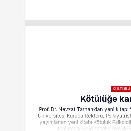
KÜLTÜR &
Kötülüğe kar
Prof. Dr. Nevzat Tarhan’dan yeni kitap: “
Üniversitesi Kurucu Rektörü, Psikiyatris
yayımlanan yeni kitabı Kötülük Psikolojis
toplumsal ve küresel düzeyde k