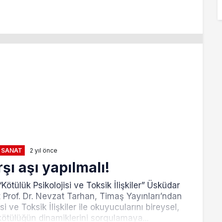
 SANAT
2 yıl önce
şı aşı yapılmalı!
Kötülük Psikolojisi ve Toksik İlişkiler” Üsküdar
t Prof. Dr. Nevzat Tarhan, Timaş Yayınları’ndan
i ve Toksik İlişkiler ile okuyucularını bireysel,
ötülüğün dinamiklerini sorgulamaya...