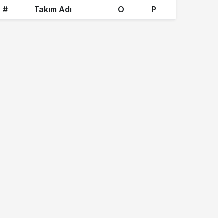
#
Takım Adı
O
P