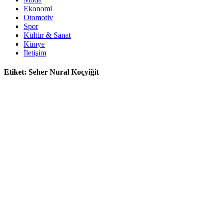
Ekonomi
Otomotiv
Spor
Kültür & Sanat
Künye
İletişim
Etiket:
Seher Nural Koçyiğit