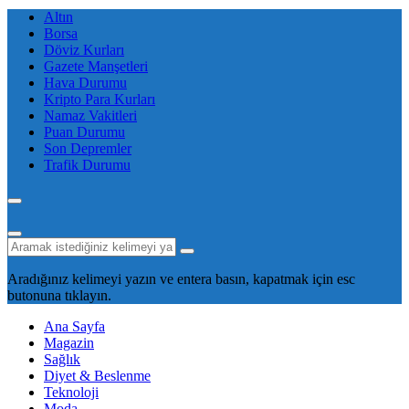
Altın
Borsa
Döviz Kurları
Gazete Manşetleri
Hava Durumu
Kripto Para Kurları
Namaz Vakitleri
Puan Durumu
Son Depremler
Trafik Durumu
Aradığınız kelimeyi yazın ve entera basın, kapatmak için esc
butonuna tıklayın.
Ana Sayfa
Magazin
Sağlık
Diyet & Beslenme
Teknoloji
Moda