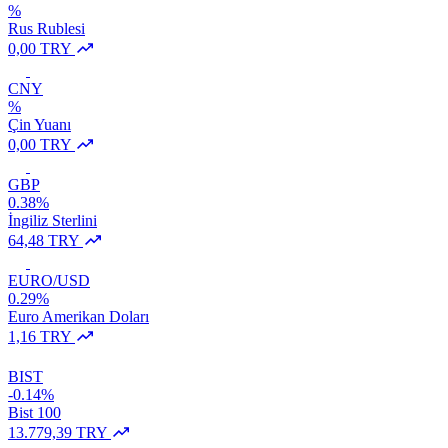
%
Rus Rublesi
0,00 TRY
CNY
%
Çin Yuanı
0,00 TRY
GBP
0.38%
İngiliz Sterlini
64,48 TRY
EURO/USD
0.29%
Euro Amerikan Doları
1,16 TRY
BIST
-0.14%
Bist 100
13.779,39 TRY