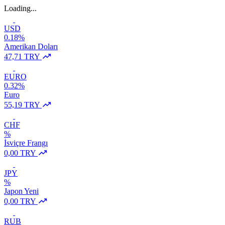
Loading...
USD
0.18%
Amerikan Doları
47,71 TRY
EURO
0.32%
Euro
55,19 TRY
CHF
%
İsviçre Frangı
0,00 TRY
JPY
%
Japon Yeni
0,00 TRY
RUB