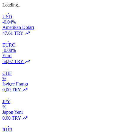
Loading...
USD
-0.04%
Amerikan Doları
47,61 TRY
EURO
-0.08%
Euro
54,97 TRY
CHF
%
İsviçre Frangı
0,00 TRY
JPY
%
Japon Yeni
0,00 TRY
RUB