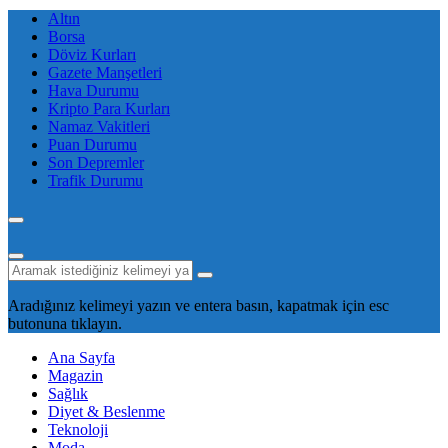
Altın
Borsa
Döviz Kurları
Gazete Manşetleri
Hava Durumu
Kripto Para Kurları
Namaz Vakitleri
Puan Durumu
Son Depremler
Trafik Durumu
Aradığınız kelimeyi yazın ve entera basın, kapatmak için esc
butonuna tıklayın.
Ana Sayfa
Magazin
Sağlık
Diyet & Beslenme
Teknoloji
Moda