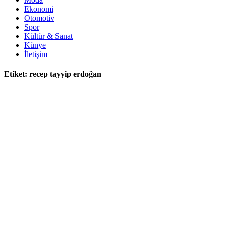
Ekonomi
Otomotiv
Spor
Kültür & Sanat
Künye
İletişim
Etiket:
recep tayyip erdoğan