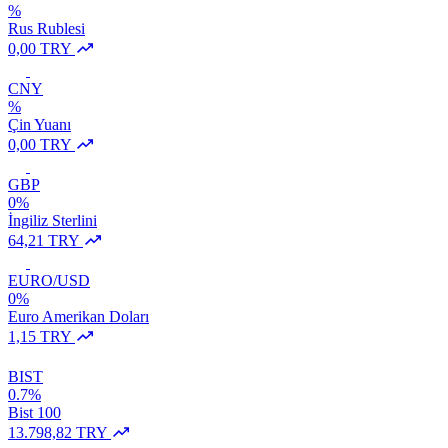
%
Rus Rublesi
0,00 TRY
CNY
%
Çin Yuanı
0,00 TRY
GBP
0%
İngiliz Sterlini
64,21 TRY
EURO/USD
0%
Euro Amerikan Doları
1,15 TRY
BIST
0.7%
Bist 100
13.798,82 TRY