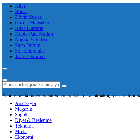
Altın
Borsa
Döviz Kurları
Gazete Manşetleri
Hava Durumu
Kripto Para Kurları
Namaz Vakitleri
Puan Durumu
Son Depremler
Trafik Durumu
Aradığınız kelimeyi yazın ve entera basın, kapatmak için esc butonuna
Ana Sayfa
Magazin
Sağlık
Diyet & Beslenme
Teknoloji
Moda
Ekonomi