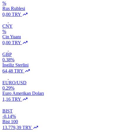
%
Rus Rublesi
0,00 TRY
CNY
%
Çin Yuanı
0,00 TRY
GBP
0.38%
İngiliz Sterlini
64,48 TRY
EURO/USD
0.29%
Euro Amerikan Doları
1,16 TRY
BIST
-0.14%
Bist 100
13.779,39 TRY