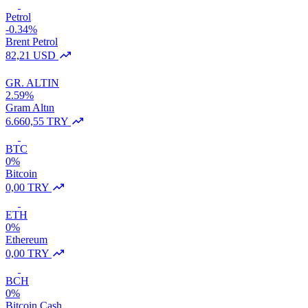
Petrol
-0.34%
Brent Petrol
82,21 USD
GR. ALTIN
2.59%
Gram Altın
6.660,55 TRY
BTC
0%
Bitcoin
0,00 TRY
ETH
0%
Ethereum
0,00 TRY
BCH
0%
Bitcoin Cash