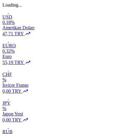
Loading...
USD
0.18%
Amerikan Doları
47,71 TRY
EURO
0.32%
Euro
55,19 TRY
CHF
%
İsviçre Frangı
0,00 TRY
JPY
%
Japon Yeni
0,00 TRY
RUB