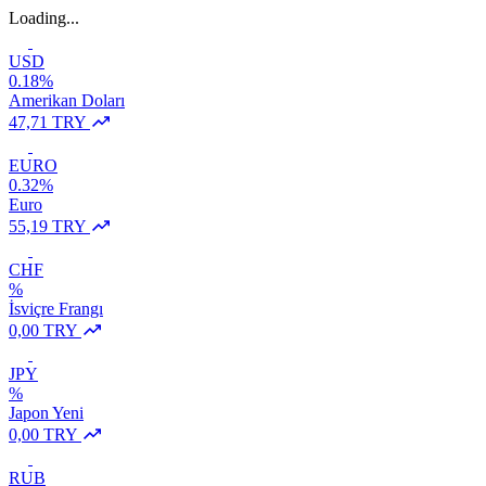
Loading...
USD
0.18%
Amerikan Doları
47,71 TRY
EURO
0.32%
Euro
55,19 TRY
CHF
%
İsviçre Frangı
0,00 TRY
JPY
%
Japon Yeni
0,00 TRY
RUB