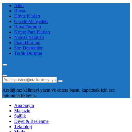
Altın
Borsa
Döviz Kurları
Gazete Manşetleri
Hava Durumu
Kripto Para Kurları
Namaz Vakitleri
Puan Durumu
Son Depremler
Trafik Durumu
Aradığınız kelimeyi yazın ve entera basın, kapatmak için esc
butonuna tıklayın.
Ana Sayfa
Magazin
Sağlık
Diyet & Beslenme
Teknoloji
Moda