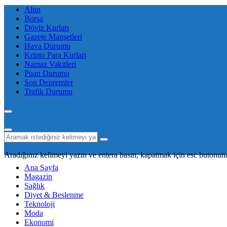
Altın
Borsa
Döviz Kurları
Gazete Manşetleri
Hava Durumu
Kripto Para Kurları
Namaz Vakitleri
Puan Durumu
Son Depremler
Trafik Durumu
Aradığınız kelimeyi yazın ve entera basın, kapatmak için esc butonuna
Ana Sayfa
Magazin
Sağlık
Diyet & Beslenme
Teknoloji
Moda
Ekonomi