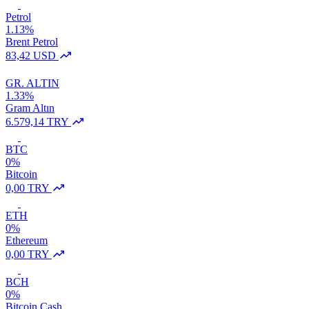
Petrol
1.13%
Brent Petrol
83,42 USD
GR. ALTIN
1.33%
Gram Altın
6.579,14 TRY
BTC
0%
Bitcoin
0,00 TRY
ETH
0%
Ethereum
0,00 TRY
BCH
0%
Bitcoin Cash