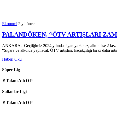
Ekonomi
2 yıl önce
PALANDÖKEN, “ÖTV ARTIŞLARI ZA
ANKARA- Geçtiğimiz 2024 yılında sigaraya 6 kez, alkole ise 2 kez z
“Sigara ve alkolde yapılacak ÖTV artışları, kaçakçılığı biraz daha artır
Haberi Oku
Süper Lig
#
Takım Adı
O
P
Sultanlar Ligi
#
Takım Adı
O
P