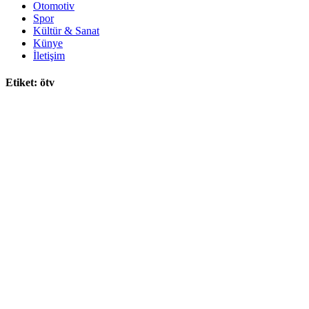
Otomotiv
Spor
Kültür & Sanat
Künye
İletişim
Etiket:
ötv