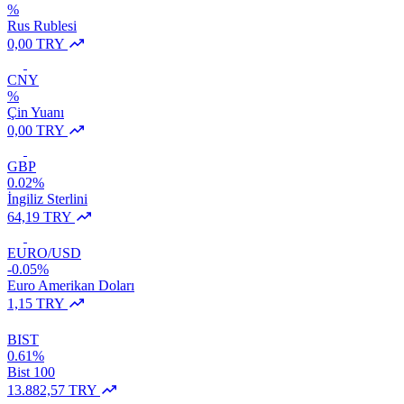
%
Rus Rublesi
0,00 TRY
CNY
%
Çin Yuanı
0,00 TRY
GBP
0.02%
İngiliz Sterlini
64,19 TRY
EURO/USD
-0.05%
Euro Amerikan Doları
1,15 TRY
BIST
0.61%
Bist 100
13.882,57 TRY