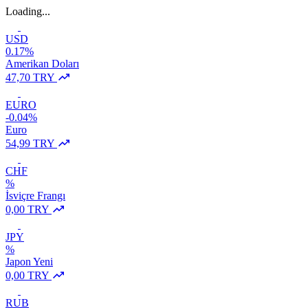
Loading...
USD
0.17%
Amerikan Doları
47,70 TRY
EURO
-0.04%
Euro
54,99 TRY
CHF
%
İsviçre Frangı
0,00 TRY
JPY
%
Japon Yeni
0,00 TRY
RUB