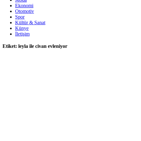
Ekonomi
Otomotiv
Spor
Kültür & Sanat
Künye
İletişim
Etiket:
leyla ile civan evleniyor