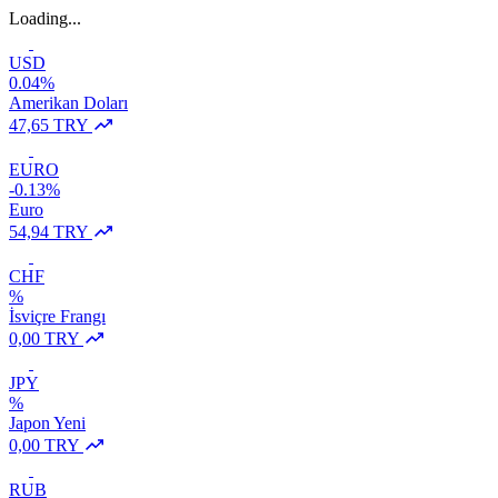
Loading...
USD
0.04%
Amerikan Doları
47,65 TRY
EURO
-0.13%
Euro
54,94 TRY
CHF
%
İsviçre Frangı
0,00 TRY
JPY
%
Japon Yeni
0,00 TRY
RUB