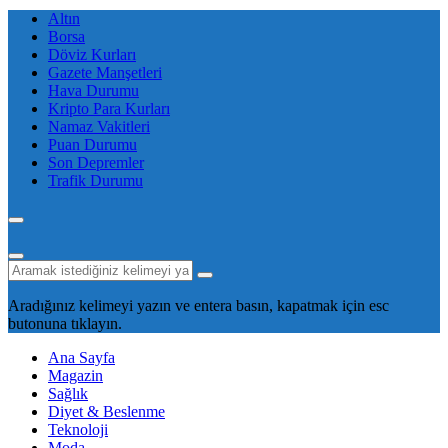
Altın
Borsa
Döviz Kurları
Gazete Manşetleri
Hava Durumu
Kripto Para Kurları
Namaz Vakitleri
Puan Durumu
Son Depremler
Trafik Durumu
Aradığınız kelimeyi yazın ve entera basın, kapatmak için esc
butonuna tıklayın.
Ana Sayfa
Magazin
Sağlık
Diyet & Beslenme
Teknoloji
Moda