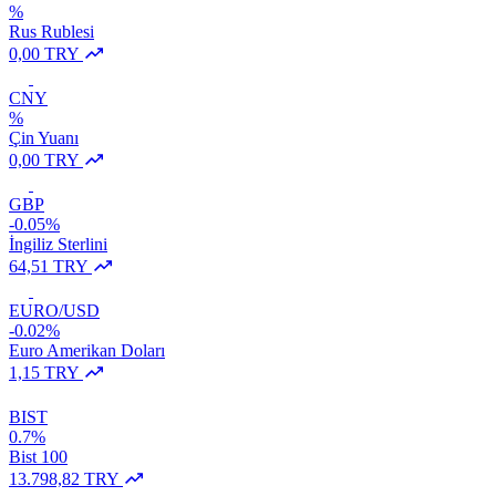
%
Rus Rublesi
0,00 TRY
CNY
%
Çin Yuanı
0,00 TRY
GBP
-0.05%
İngiliz Sterlini
64,51 TRY
EURO/USD
-0.02%
Euro Amerikan Doları
1,15 TRY
BIST
0.7%
Bist 100
13.798,82 TRY