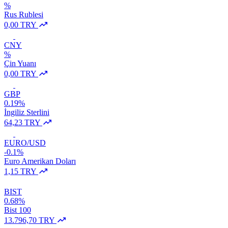
%
Rus Rublesi
0,00 TRY
CNY
%
Çin Yuanı
0,00 TRY
GBP
0.19%
İngiliz Sterlini
64,23 TRY
EURO/USD
-0.1%
Euro Amerikan Doları
1,15 TRY
BIST
0.68%
Bist 100
13.796,70 TRY