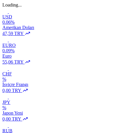
Loading...
USD
0.06%
Amerikan Doları
47,59 TRY
EURO
0.09%
Euro
55,06 TRY
CHF
%
İsviçre Frangı
0,00 TRY
JPY
%
Japon Yeni
0,00 TRY
RUB