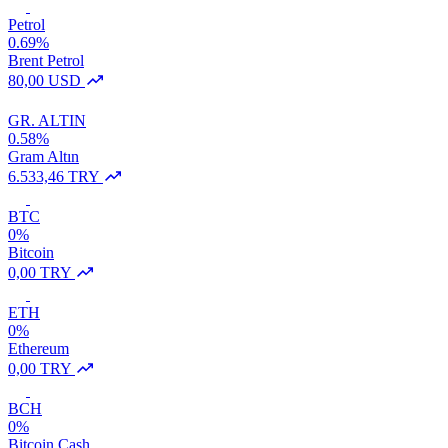
Petrol
0.69%
Brent Petrol
80,00 USD
GR. ALTIN
0.58%
Gram Altın
6.533,46 TRY
BTC
0%
Bitcoin
0,00 TRY
ETH
0%
Ethereum
0,00 TRY
BCH
0%
Bitcoin Cash