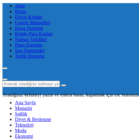
Altın
Borsa
Döviz Kurları
Gazete Manşetleri
Hava Durumu
Kripto Para Kurları
Namaz Vakitleri
Puan Durumu
Son Depremler
Trafik Durumu
Aradığınız kelimeyi yazın ve entera basın, kapatmak için esc butonuna
Ana Sayfa
Magazin
Sağlık
Diyet & Beslenme
Teknoloji
Moda
Ekonomi