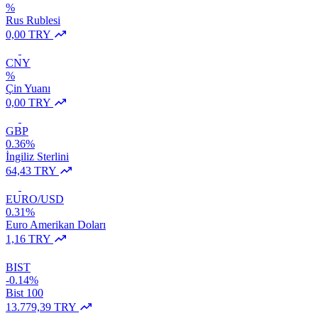
%
Rus Rublesi
0,00 TRY
CNY
%
Çin Yuanı
0,00 TRY
GBP
0.36%
İngiliz Sterlini
64,43 TRY
EURO/USD
0.31%
Euro Amerikan Doları
1,16 TRY
BIST
-0.14%
Bist 100
13.779,39 TRY