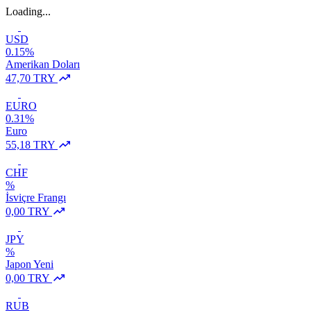
Loading...
USD
0.15%
Amerikan Doları
47,70 TRY
EURO
0.31%
Euro
55,18 TRY
CHF
%
İsviçre Frangı
0,00 TRY
JPY
%
Japon Yeni
0,00 TRY
RUB