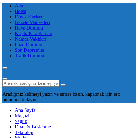
Altın
Borsa
Döviz Kurları
Gazete Manşetleri
Hava Durumu
Kripto Para Kurları
Namaz Vakitleri
Puan Durumu
Son Depremler
Trafik Durumu
Aradığınız kelimeyi yazın ve entera basın, kapatmak için esc
butonuna tıklayın.
Ana Sayfa
Magazin
Sağlık
Diyet & Beslenme
Teknoloji
Moda