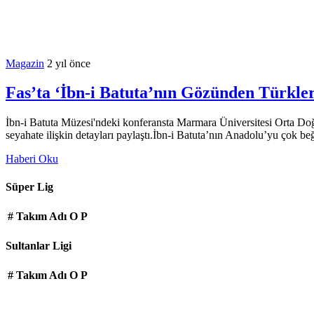
Magazin
2 yıl önce
Fas’ta ‘İbn-i Batuta’nın Gözünden Türkler
İbn-i Batuta Müzesi'ndeki konferansta Marmara Üniversitesi Orta Doğ
seyahate ilişkin detayları paylaştı.İbn-i Batuta’nın Anadolu’yu çok b
Haberi Oku
Süper Lig
#
Takım Adı
O
P
Sultanlar Ligi
#
Takım Adı
O
P