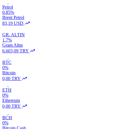
Petrol
0.85%
Brent Petrol
83,19 USD
GR. ALTIN
1.7%
Gram Altın
6.603,09 TRY
BTC
0%
Bitcoin
0,00 TRY
ETH
0%
Ethereum
0,00 TRY
BCH
0%
Bitcoin Cash