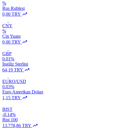
%
Rus Rublesi
0,00 TRY
CNY
%
Çin Yuanı
0,00 TRY
GBP
0.01%
İngiliz Sterlini
64,19 TRY
EURO/USD
0.03%
Euro Amerikan Doları
1,15 TRY
BIST
-0.14%
Bist 100
13.778,86 TRY