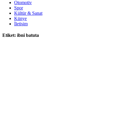
Otomotiv
Spor
Kültür & Sanat
Künye
İletişim
Etiket:
ibni batuta