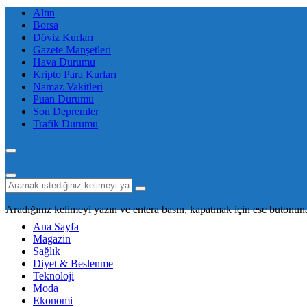
Altın
Borsa
Döviz Kurları
Gazete Manşetleri
Hava Durumu
Kripto Para Kurları
Namaz Vakitleri
Puan Durumu
Son Depremler
Trafik Durumu
Aradığınız kelimeyi yazın ve entera basın, kapatmak için esc butonuna
Ana Sayfa
Magazin
Sağlık
Diyet & Beslenme
Teknoloji
Moda
Ekonomi