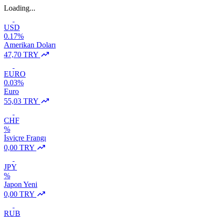
Loading...
USD
0.17%
Amerikan Doları
47,70 TRY
EURO
0.03%
Euro
55,03 TRY
CHF
%
İsviçre Frangı
0,00 TRY
JPY
%
Japon Yeni
0,00 TRY
RUB