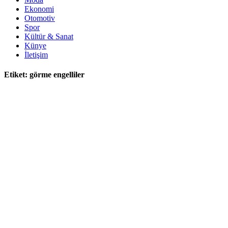
Ekonomi
Otomotiv
Spor
Kültür & Sanat
Künye
İletişim
Etiket:
görme engelliler