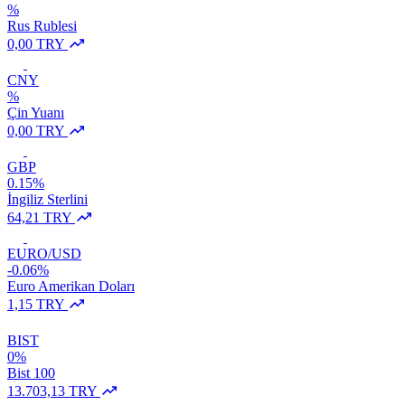
%
Rus Rublesi
0,00 TRY
CNY
%
Çin Yuanı
0,00 TRY
GBP
0.15%
İngiliz Sterlini
64,21 TRY
EURO/USD
-0.06%
Euro Amerikan Doları
1,15 TRY
BIST
0%
Bist 100
13.703,13 TRY