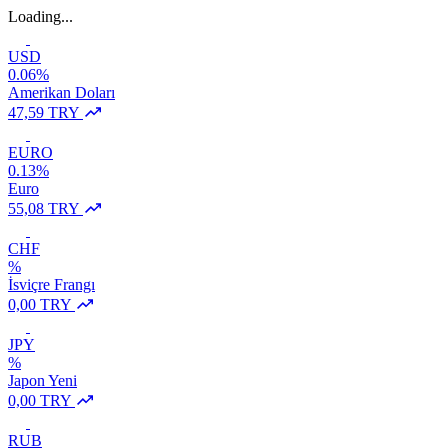
Loading...
USD
0.06%
Amerikan Doları
47,59 TRY
EURO
0.13%
Euro
55,08 TRY
CHF
%
İsviçre Frangı
0,00 TRY
JPY
%
Japon Yeni
0,00 TRY
RUB