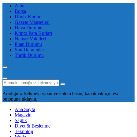
Altın
Borsa
Döviz Kurları
Gazete Manşetleri
Hava Durumu
Kripto Para Kurları
Namaz Vakitleri
Puan Durumu
Son Depremler
Trafik Durumu
Aradığınız kelimeyi yazın ve entera basın, kapatmak için esc
butonuna tıklayın.
Ana Sayfa
Magazin
Sağlık
Diyet & Beslenme
Teknoloji
Moda