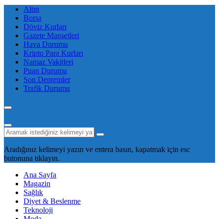
Altın
Borsa
Döviz Kurları
Gazete Manşetleri
Hava Durumu
Kripto Para Kurları
Namaz Vakitleri
Puan Durumu
Son Depremler
Trafik Durumu
Aradığınız kelimeyi yazın ve entera basın, kapatmak için esc
butonuna tıklayın.
Ana Sayfa
Magazin
Sağlık
Diyet & Beslenme
Teknoloji
Moda