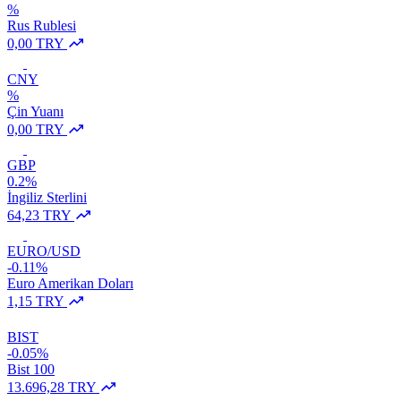
%
Rus Rublesi
0,00 TRY
CNY
%
Çin Yuanı
0,00 TRY
GBP
0.2%
İngiliz Sterlini
64,23 TRY
EURO/USD
-0.11%
Euro Amerikan Doları
1,15 TRY
BIST
-0.05%
Bist 100
13.696,28 TRY