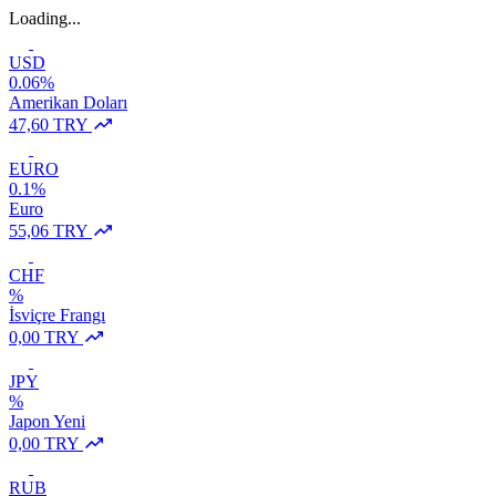
Loading...
USD
0.06%
Amerikan Doları
47,60 TRY
EURO
0.1%
Euro
55,06 TRY
CHF
%
İsviçre Frangı
0,00 TRY
JPY
%
Japon Yeni
0,00 TRY
RUB