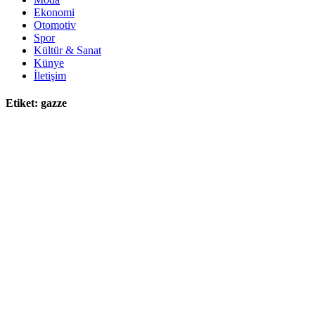
Ekonomi
Otomotiv
Spor
Kültür & Sanat
Künye
İletişim
Etiket:
gazze