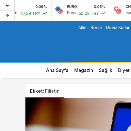
0.06%
EURO
0.05%
CHF
oları
Euro
İsviçre
47,59 TRY
55,03 TRY
Altın
Borsa
Döviz Kurları
Ana Sayfa
Magazin
Sağlık
Diyet
Etiket:
Filistin