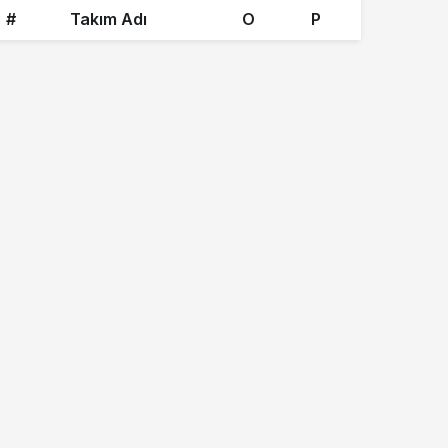
#
Takım Adı
O
P