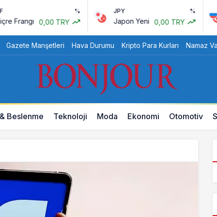
%
JPY
%
 Frangı
Japon Yeni
0,00 TRY
0,00 TRY
Gazete Manşetleri
Hava Durumu
Kripto Para Kurları
Namaz Vak
 & Beslenme
Teknoloji
Moda
Ekonomi
Otomotiv
S