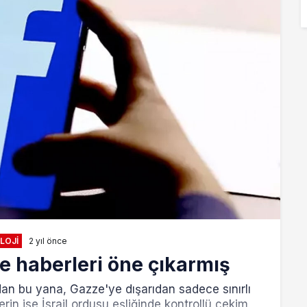
LOJI
2 yıl önce
ne haberleri öne çıkarmış
ından bu yana, Gazze'ye dışarıdan sadece sınırlı
rin ise İsrail ordusu eşliğinde kontrollü çekim