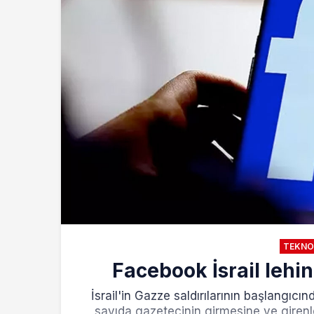
TEKNO
Facebook İsrail lehi
İsrail'in Gazze saldırılarının başlangıc
sayıda gazetecinin girmesine ve girenle