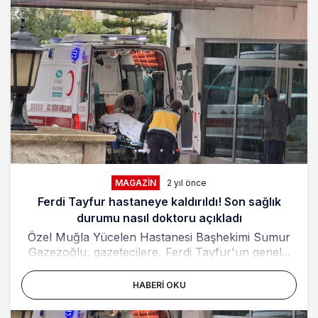
MAGAZIN
2 yıl önce
Ferdi Tayfur hastaneye kaldırıldı! Son sağlık
durumu nasıl doktoru açıkladı
Özel Muğla Yücelen Hastanesi Başhekimi Sumur
Gazezoğlu, gazetecilere, Ferdi Tayfur'un genel...
HABERI OKU