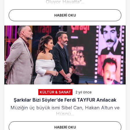
Oluyor Hayatta”...
HABERI OKU
KÜLTÜR & SANAT
2 yıl önce
Şarkılar Bizi Söyler’de Ferdi TAYFUR Anılacak
Müziğin üç büyük ismi Sibel Can, Hakan Altun ve
Hüsnü...
HABERI OKU