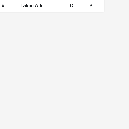
#
Takım Adı
O
P