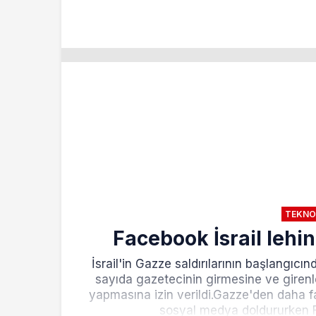
TEKNO
Facebook İsrail lehi
İsrail'in Gazze saldırılarının başlangıc
sayıda gazetecinin girmesine ve girenle
yapmasına izin verildi.Gazze'den daha fa
sosyal medya doldururken Fil