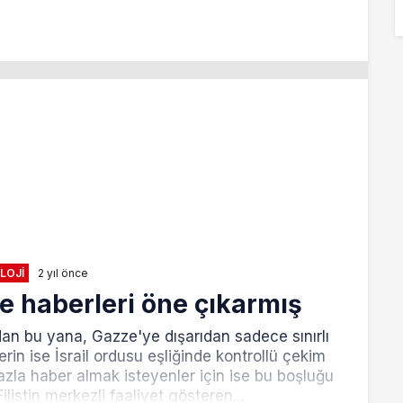
LOJI
2 yıl önce
ne haberleri öne çıkarmış
ından bu yana, Gazze'ye dışarıdan sadece sınırlı
rin ise İsrail ordusu eşliğinde kontrollü çekim
zla haber almak isteyenler için ise bu boşluğu
istin merkezli faaliyet gösteren...