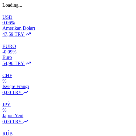
Loading...
USD
0.06%
Amerikan Doları
47,59 TRY
EURO
-0.09%
Euro
54,96 TRY
CHF
%
İsviçre Frangı
0,00 TRY
JPY
%
Japon Yeni
0,00 TRY
RUB