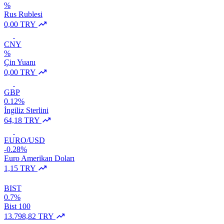
%
Rus Rublesi
0,00 TRY
CNY
%
Çin Yuanı
0,00 TRY
GBP
0.12%
İngiliz Sterlini
64,18 TRY
EURO/USD
-0.28%
Euro Amerikan Doları
1,15 TRY
BIST
0.7%
Bist 100
13.798,82 TRY