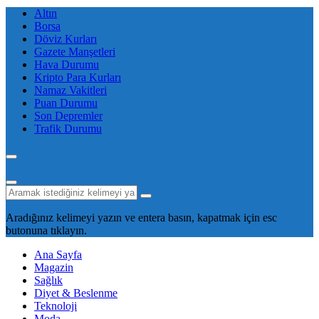
Altın
Borsa
Döviz Kurları
Gazete Manşetleri
Hava Durumu
Kripto Para Kurları
Namaz Vakitleri
Puan Durumu
Son Depremler
Trafik Durumu
Aradığınız kelimeyi yazın ve entera basın, kapatmak için esc
butonuna tıklayın.
Ana Sayfa
Magazin
Sağlık
Diyet & Beslenme
Teknoloji
Moda