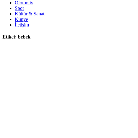
Otomotiv
Spor
Kültür & Sanat
Künye
İletişim
Etiket:
bebek