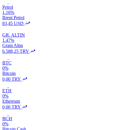
Petrol
1.16%
Brent Petrol
83,45 USD
GR. ALTIN
1.47%
Gram Altın
6.588,25 TRY
BTC
0%
Bitcoin
0,00 TRY
ETH
0%
Ethereum
0,00 TRY
BCH
0%
Bitcoin Cash