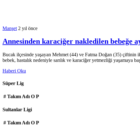
Manşet
2 yıl önce
Annesinden karaciğer nakledilen bebeğe ay
Bucak ilçesinde yaşayan Mehmet (44) ve Fatma Doğan (35) çiftinin iki
bebek, hastalık nedeniyle sarılık ve karaciğer yetmezliği yaşamaya ba
Haberi Oku
Süper Lig
#
Takım Adı
O
P
Sultanlar Ligi
#
Takım Adı
O
P