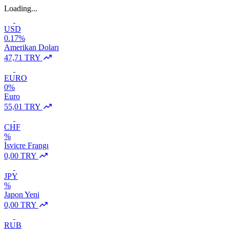
Loading...
USD
0.17%
Amerikan Doları
47,71 TRY
EURO
0%
Euro
55,01 TRY
CHF
%
İsviçre Frangı
0,00 TRY
JPY
%
Japon Yeni
0,00 TRY
RUB