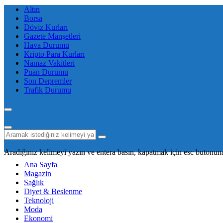
Altın
Borsa
Döviz Kurları
Gazete Manşetleri
Hava Durumu
Kripto Para Kurları
Namaz Vakitleri
Puan Durumu
Son Depremler
Trafik Durumu
Aradığınız kelimeyi yazın ve entera basın, kapatmak için esc butonuna
Ana Sayfa
Magazin
Sağlık
Diyet & Beslenme
Teknoloji
Moda
Ekonomi