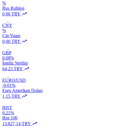
%
Rus Rublesi
0,00 TRY
CNY
%
Çin Yuanı
0,00 TRY
GBP
0.08%
İngiliz Sterlini
64,23 TRY
EURO/USD
-0.01%
Euro Amerikan Doları
1,15 TRY
BIST
0.21%
Bist 100
13.827,14 TRY