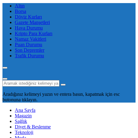
Altın
Borsa
Döviz Kurları
Gazete Manşetleri
Hava Durumu
Kripto Para Kurları
Namaz Vakitleri
Puan Durumu
Son Depremler
Trafik Durumu
Aradığınız kelimeyi yazın ve entera basın, kapatmak için esc
butonuna tıklayın.
Ana Sayfa
Magazin
Sağlık
Diyet & Beslenme
Teknoloji
Moda