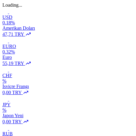
Loading...
USD
0.18%
Amerikan Doları
47,71 TRY
EURO
0.32%
Euro
55,19 TRY
CHF
%
İsviçre Frangı
0,00 TRY
JPY
%
Japon Yeni
0,00 TRY
RUB