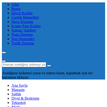
Altın
Borsa
Döviz Kurları
Gazete Manşetleri
Hava Durumu
Kripto Para Kurları
Namaz Vakitleri
Puan Durumu
Son Depremler
Trafik Durumu
Aradığınız kelimeyi yazın ve entera basın, kapatmak için esc
butonuna tıklayın.
Ana Sayfa
Magazin
Sağlık
Diyet & Beslenme
Teknoloji
Moda