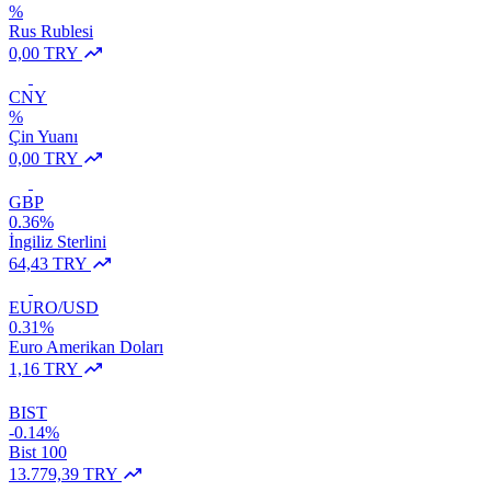
%
Rus Rublesi
0,00 TRY
CNY
%
Çin Yuanı
0,00 TRY
GBP
0.36%
İngiliz Sterlini
64,43 TRY
EURO/USD
0.31%
Euro Amerikan Doları
1,16 TRY
BIST
-0.14%
Bist 100
13.779,39 TRY