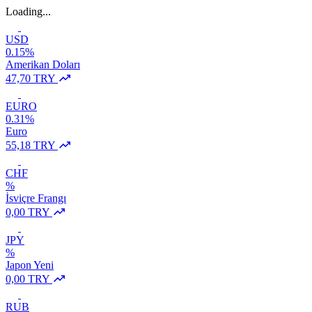
Loading...
USD
0.15%
Amerikan Doları
47,70 TRY
EURO
0.31%
Euro
55,18 TRY
CHF
%
İsviçre Frangı
0,00 TRY
JPY
%
Japon Yeni
0,00 TRY
RUB