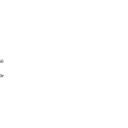
60
de
n