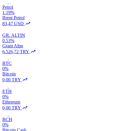
Petrol
1.19%
Brent Petrol
83,47 USD
GR. ALTIN
0.53%
Gram Altın
6.526,72 TRY
BTC
0%
Bitcoin
0,00 TRY
ETH
0%
Ethereum
0,00 TRY
BCH
0%
Bitcoin Cash