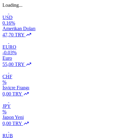
Loading...
USD
0.16%
Amerikan Doları
47,70 TRY
EURO
-0.03%
Euro
55,00 TRY
CHF
%
İsviçre Frangı
0,00 TRY
JPY
%
Japon Yeni
0,00 TRY
RUB