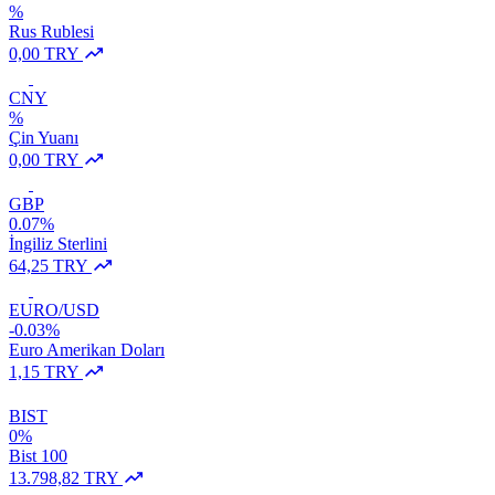
%
Rus Rublesi
0,00 TRY
CNY
%
Çin Yuanı
0,00 TRY
GBP
0.07%
İngiliz Sterlini
64,25 TRY
EURO/USD
-0.03%
Euro Amerikan Doları
1,15 TRY
BIST
0%
Bist 100
13.798,82 TRY