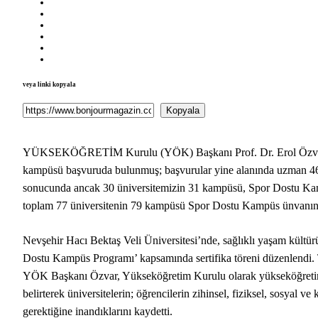
veya linki kopyala
Kopyala
YÜKSEKÖĞRETİM Kurulu (YÖK) Başkanı Prof. Dr. Erol Özvar, S
kampüsü başvuruda bulunmuş; başvurular yine alanında uzman 46 
sonucunda ancak 30 üniversitemizin 31 kampüsü, Spor Dostu Kam
toplam 77 üniversitenin 79 kampüsü Spor Dostu Kampüs ünvanına 
Nevşehir Hacı Bektaş Veli Üniversitesi’nde, sağlıklı yaşam kültür
Dostu Kampüs Programı’ kapsamında sertifika töreni düzenlendi.
YÖK Başkanı Özvar, Yükseköğretim Kurulu olarak yükseköğretimi y
belirterek üniversitelerin; öğrencilerin zihinsel, fiziksel, sosyal v
gerektiğine inandıklarını kaydetti.