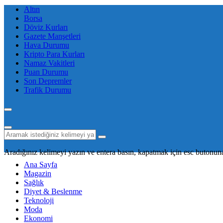
Altın
Borsa
Döviz Kurları
Gazete Manşetleri
Hava Durumu
Kripto Para Kurları
Namaz Vakitleri
Puan Durumu
Son Depremler
Trafik Durumu
Aradığınız kelimeyi yazın ve entera basın, kapatmak için esc butonuna
Ana Sayfa
Magazin
Sağlık
Diyet & Beslenme
Teknoloji
Moda
Ekonomi