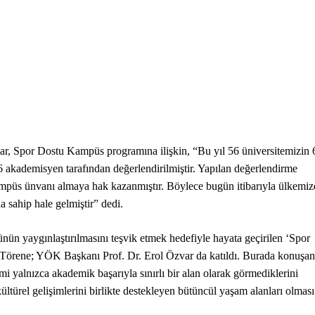
por Dostu Kampüs programına ilişkin, “Bu yıl 56 üniversitemizin 
akademisyen tarafından değerlendirilmiştir. Yapılan değerlendirme
püs ünvanı almaya hak kazanmıştır. Böylece bugün itibarıyla ülkemiz
sahip hale gelmiştir” dedi.
ünün yaygınlaştırılmasını teşvik etmek hedefiyle hayata geçirilen ‘Spor
 Törene; YÖK Başkanı Prof. Dr. Erol Özvar da katıldı. Burada konuşa
alnızca akademik başarıyla sınırlı bir alan olarak görmediklerini
e kültürel gelişimlerini birlikte destekleyen bütüncül yaşam alanları olması