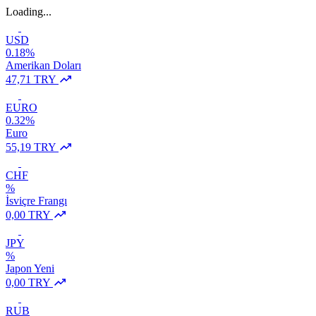
Loading...
USD
0.18%
Amerikan Doları
47,71 TRY
EURO
0.32%
Euro
55,19 TRY
CHF
%
İsviçre Frangı
0,00 TRY
JPY
%
Japon Yeni
0,00 TRY
RUB