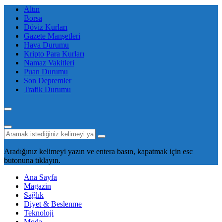
Altın
Borsa
Döviz Kurları
Gazete Manşetleri
Hava Durumu
Kripto Para Kurları
Namaz Vakitleri
Puan Durumu
Son Depremler
Trafik Durumu
Aradığınız kelimeyi yazın ve entera basın, kapatmak için esc
butonuna tıklayın.
Ana Sayfa
Magazin
Sağlık
Diyet & Beslenme
Teknoloji
Moda