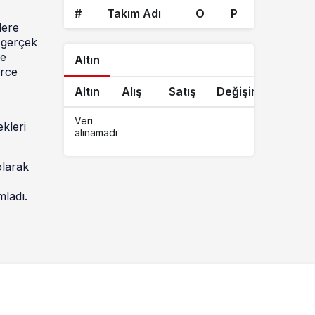
#
Takım Adı
O
P
lere
n gerçek
ve
Altın
ürce
Altın
Alış
Satış
Değişim
Veri
kleri
alınamadı
olarak
mladı.