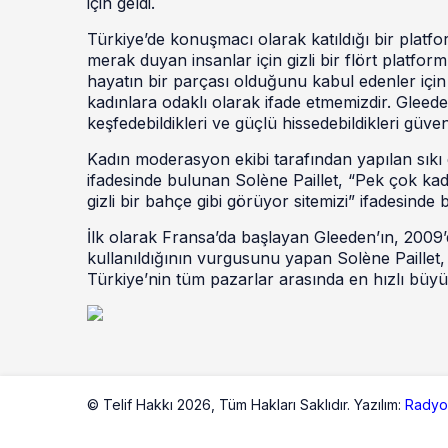
için geldi.
Türkiye’de konuşmacı olarak katıldığı bir platfo
merak duyan insanlar için gizli bir flört platfo
hayatın bir parçası olduğunu kabul edenler için k
kadınlara odaklı olarak ifade etmemizdir. Gleeden,
keşfedebildikleri ve güçlü hissedebildikleri güvenl
Kadın moderasyon ekibi tarafından yapılan sıkı 
ifadesinde bulunan Solène Paillet, “Pek çok ka
gizli bir bahçe gibi görüyor sitemizi” ifadesinde
İlk olarak Fransa’da başlayan Gleeden’ın, 2009’
kullanıldığının vurgusunu yapan Solène Paillet
Türkiye’nin tüm pazarlar arasında en hızlı büyüy
© Telif Hakkı 2026,
Tüm Hakları Saklıdır. Yazılım:
Radyo