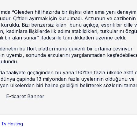
rmda “Gleeden hâlihazırda bir ilişkisi olan ama yeni deneyim
rmudur. Çiftleri ayırmak için kurulmadı. Arzunun ve cazibeni
uruldu. Bizi benzersiz kılan, bunu açıkça, esprili bir dille 
 kadınlara ilişkilerde ilk adımı atabildikleri, tutkularını özg
i bir alan sunar” ifadesi ile tüm dikkatleri üzerine çekti.
denetim bu flört platformunu güvenli bir ortama çeviriyor
dın üyemiz, sonunda arzularını yargılanmadan keşfedebilece
 bulundu.
da faaliyete geçtiğinden bu yana 160’tan fazla ülkede aktif 
, dünya çapında 13 milyondan fazla üyelerinin olduğunu ve
en ülkelerden biri haline geldiğini belirterek sözlerini tama
 Tv Hosting