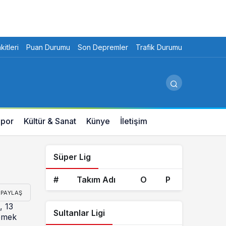
itleri
Puan Durumu
Son Depremler
Trafik Durumu
por
Kültür & Sanat
Künye
İletişim
Süper Lig
#
Takım Adı
O
P
PAYLAŞ
, 13
Sultanlar Ligi
lemek