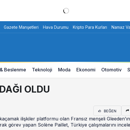
Gazete Manşetleri
Hava Durumu
Kripto Para Kurları
Namaz Vak
 & Beslenme
Teknoloji
Moda
Ekonomi
Otomotiv
S
ODAĞI OLDU
BEĞEN
 kaçamak ilişkiler platformu olan Fransız menşeli Gleeden’ın
arak görev yapan Solène Paillet, Türkiye çalışmalarını ince