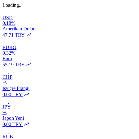
Loading...
USD
0.18%
Amerikan Doları
47,71 TRY
EURO
0.32%
Euro
55,19 TRY
CHF
%
İsviçre Frangı
0,00 TRY
JPY
%
Japon Yeni
0,00 TRY
RUB