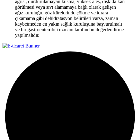
ağrısı, durdurulamayan kusma, yüksek ateş, dışkıda kan
görülmesi veya sıvı alamamaya bağlı olarak gelişen
ağız kuruluğu, göz kürelerinde çökme ve idrara
çıkamama gibi dehidratasyon belirtileri varsa, zaman
kaybetmeden en yakın sağlık kuruluşuna başvurulmalı
ve bir gastroenteroloji uzmanı tarafından değerlendirme
yapılmalıdır.