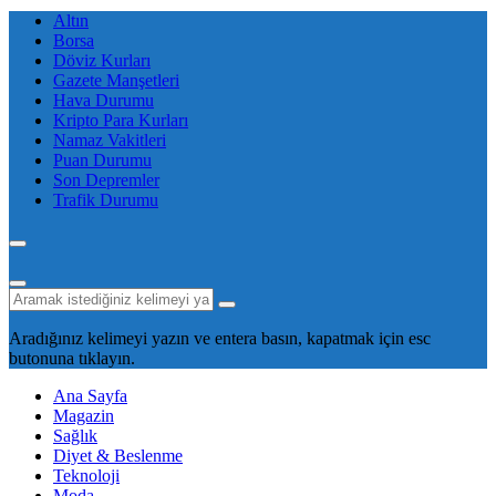
Altın
Borsa
Döviz Kurları
Gazete Manşetleri
Hava Durumu
Kripto Para Kurları
Namaz Vakitleri
Puan Durumu
Son Depremler
Trafik Durumu
Aradığınız kelimeyi yazın ve entera basın, kapatmak için esc
butonuna tıklayın.
Ana Sayfa
Magazin
Sağlık
Diyet & Beslenme
Teknoloji
Moda