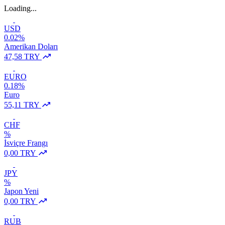
Loading...
USD
0.02%
Amerikan Doları
47,58 TRY
EURO
0.18%
Euro
55,11 TRY
CHF
%
İsviçre Frangı
0,00 TRY
JPY
%
Japon Yeni
0,00 TRY
RUB