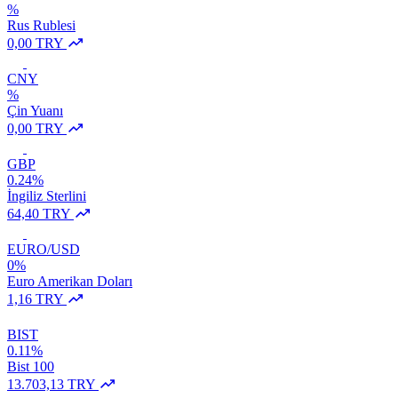
%
Rus Rublesi
0,00 TRY
CNY
%
Çin Yuanı
0,00 TRY
GBP
0.24%
İngiliz Sterlini
64,40 TRY
EURO/USD
0%
Euro Amerikan Doları
1,16 TRY
BIST
0.11%
Bist 100
13.703,13 TRY