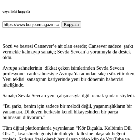
veya linki kopyala
Kopyala
Sözü ve bestesi Cansever’e ait olan eserde; Cansever sadece şarkı
vermekle kalmayıp sanatçı; Sevda Sevcan’a yorumuyla da destek
oldu.
Avrupa sahnelerinin dikkat çeken isimlerinden Sevda Sevcan
profesyonel canlı sahnesiyle Avrupa’da adından sıkça söz ettirirken,
Yeni teklisi sanatçının kariyerinde yeni bir dönemin habercisi
niteliğinde.
Sanatçı Sevda Sevcan yeni çalışmasıyla ilgili olarak şunları söyledi:
“Bu şarkı, benim için sadece bir melodi değil, yaşanmışlıkların bir
yansıması. Dinleyen herkesin kendi hikayesinden bir parça
bulmasını diliyorum.”
Tüm dijital platformlarda yayınlanan “Kör Bıçakla, Kalbimin Dili
Olsa” , kısa sürede geniş bir dinleyici kitlesine ulaşarak beğeni
topladı. Şarkıya özel olarak hazırlanan video klip de YouTube ve