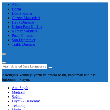
Altın
Borsa
Döviz Kurları
Gazete Manşetleri
Hava Durumu
Kripto Para Kurları
Namaz Vakitleri
Puan Durumu
Son Depremler
Trafik Durumu
Aradığınız kelimeyi yazın ve entera basın, kapatmak için esc
butonuna tıklayın.
Ana Sayfa
Magazin
Sağlık
Diyet & Beslenme
Teknoloji
Moda