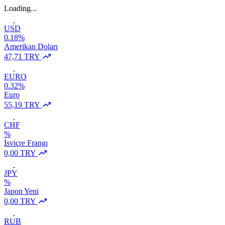
Loading...
USD
0.18%
Amerikan Doları
47,71 TRY
EURO
0.32%
Euro
55,19 TRY
CHF
%
İsviçre Frangı
0,00 TRY
JPY
%
Japon Yeni
0,00 TRY
RUB