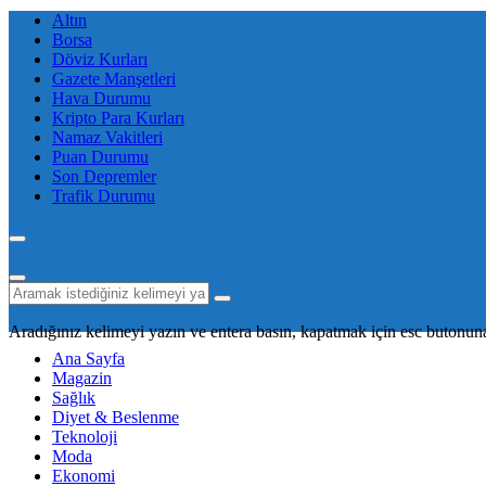
Altın
Borsa
Döviz Kurları
Gazete Manşetleri
Hava Durumu
Kripto Para Kurları
Namaz Vakitleri
Puan Durumu
Son Depremler
Trafik Durumu
Aradığınız kelimeyi yazın ve entera basın, kapatmak için esc butonuna
Ana Sayfa
Magazin
Sağlık
Diyet & Beslenme
Teknoloji
Moda
Ekonomi