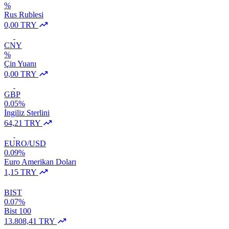
%
Rus Rublesi
0,00 TRY
CNY
%
Çin Yuanı
0,00 TRY
GBP
0.05%
İngiliz Sterlini
64,21 TRY
EURO/USD
0.09%
Euro Amerikan Doları
1,15 TRY
BIST
0.07%
Bist 100
13.808,41 TRY