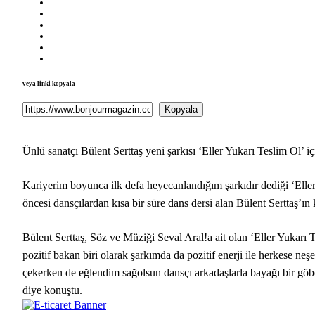
veya linki kopyala
Kopyala
Ünlü sanatçı Bülent Serttaş yeni şarkısı ‘Eller Yukarı Teslim Ol’ iç
Kariyerim boyunca ilk defa heyecanlandığım şarkıdır dediği ‘Eller Y
öncesi dansçılardan kısa bir süre dans dersi alan Bülent Serttaş’ı
Bülent Serttaş, Söz ve Müziği Seval Aral!a ait olan ‘Eller Yukarı T
pozitif bakan biri olarak şarkımda da pozitif enerji ile herkese 
çekerken de eğlendim sağolsun dansçı arkadaşlarla bayağı bir göbek
diye konuştu.