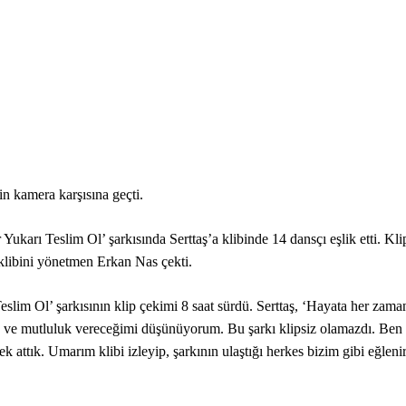
in kamera karşısına geçti.
ukarı Teslim Ol’ şarkısında Serttaş’a klibinde 14 dansçı eşlik etti. Kli
n klibini yönetmen Erkan Nas çekti.
eslim Ol’ şarkısının klip çekimi 8 saat sürdü. Serttaş, ‘Hayata her zama
neşe ve mutluluk vereceğimi düşünüyorum. Bu şarkı klipsiz olamazdı. Ben
 attık. Umarım klibi izleyip, şarkının ulaştığı herkes bizim gibi eğleni