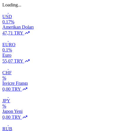
Loading...
USD
0.17%
Amerikan Doları
47,71 TRY
EURO
0.1%
Euro
55,07 TRY
CHF
%
İsviçre Frangı
0,00 TRY
JPY
%
Japon Yeni
0,00 TRY
RUB