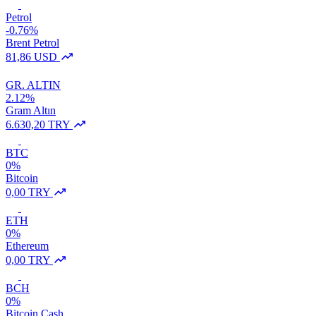
Petrol
-0.76%
Brent Petrol
81,86 USD
GR. ALTIN
2.12%
Gram Altın
6.630,20 TRY
BTC
0%
Bitcoin
0,00 TRY
ETH
0%
Ethereum
0,00 TRY
BCH
0%
Bitcoin Cash