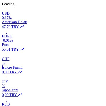
Loading...
USD
0.17%
Amerikan Doları
47,70 TRY
EURO
-0.01%
Euro
55,01 TRY
CHF
%
İsviçre Frangı
0,00 TRY
JPY
%
Japon Yeni
0,00 TRY
RUB