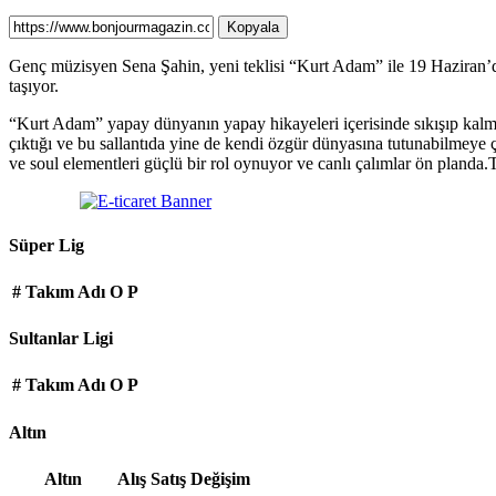
Kopyala
Genç müzisyen Sena Şahin, yeni teklisi “Kurt Adam” ile 19 Haziran
taşıyor.
“Kurt Adam” yapay dünyanın yapay hikayeleri içerisinde sıkışıp kalmış
çıktığı ve bu sallantıda yine de kendi özgür dünyasına tutunabilmeye ça
ve soul elementleri güçlü bir rol oynuyor ve canlı çalımlar ön planda.
Süper Lig
#
Takım Adı
O
P
Sultanlar Ligi
#
Takım Adı
O
P
Altın
Altın
Alış
Satış
Değişim