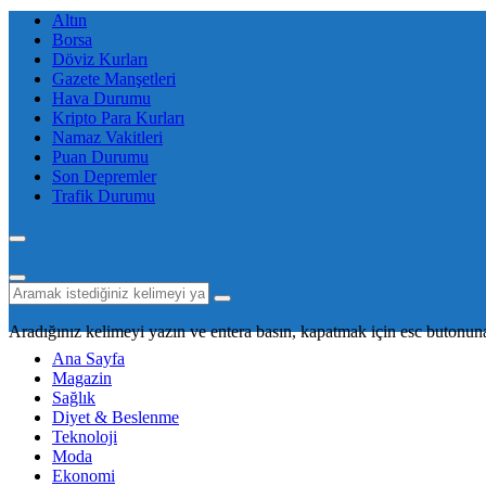
Altın
Borsa
Döviz Kurları
Gazete Manşetleri
Hava Durumu
Kripto Para Kurları
Namaz Vakitleri
Puan Durumu
Son Depremler
Trafik Durumu
Aradığınız kelimeyi yazın ve entera basın, kapatmak için esc butonuna
Ana Sayfa
Magazin
Sağlık
Diyet & Beslenme
Teknoloji
Moda
Ekonomi