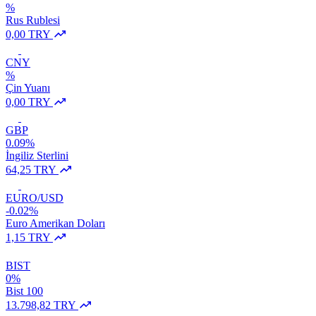
%
Rus Rublesi
0,00 TRY
CNY
%
Çin Yuanı
0,00 TRY
GBP
0.09%
İngiliz Sterlini
64,25 TRY
EURO/USD
-0.02%
Euro Amerikan Doları
1,15 TRY
BIST
0%
Bist 100
13.798,82 TRY