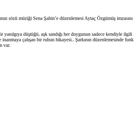
rkının sözü müziği Sena Şahin’e düzenlemesi Aytaç Özgümüş imzasını
ir yanılgıya düştüğü, aşk sandığı her duygunun sadece kendiyle ilgili
giye inanmaya çalışan bir ruhun hikayesi.. Şarkının düzenlemesinde funk
m var.