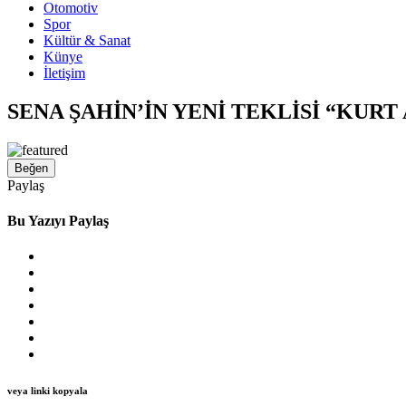
Otomotiv
Spor
Kültür & Sanat
Künye
İletişim
SENA ŞAHİN’İN YENİ TEKLİSİ “KURT
Beğen
Paylaş
Bu Yazıyı Paylaş
veya linki kopyala