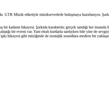
’da GTR Müzik etiketiyle müzikseverlerle buluşmaya hazırlanıyor. Şa
 bir kadının hikayesi. Şarkıda karakterin; gerçek sandığı her insanda b
lıştığı bir evreni var. Yani etrafı kurtlarla sarılıyken bile yine de sev
Tıpkı hikayesi gibi müziğinde de nostaljik soundlara modern bir yaklaşı