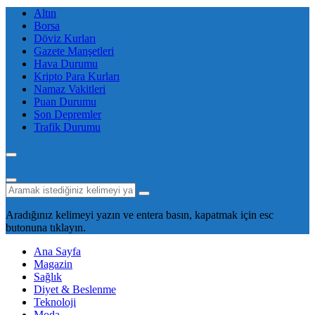
Altın
Borsa
Döviz Kurları
Gazete Manşetleri
Hava Durumu
Kripto Para Kurları
Namaz Vakitleri
Puan Durumu
Son Depremler
Trafik Durumu
Aradığınız kelimeyi yazın ve entera basın, kapatmak için esc
butonuna tıklayın.
Ana Sayfa
Magazin
Sağlık
Diyet & Beslenme
Teknoloji
Moda