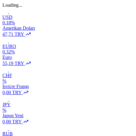
Loading...
USD
0.18%
Amerikan Doları
47,71 TRY
EURO
0.32%
Euro
55,19 TRY
CHF
%
İsviçre Frangı
0,00 TRY
JPY
%
Japon Yeni
0,00 TRY
RUB