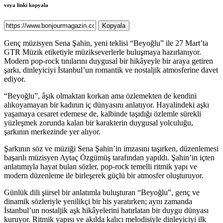
veya linki kopyala
Kopyala
Genç müzisyen Sena Şahin, yeni teklisi “Beyoğlu” ile 27 Mart’ta
GTR Müzik etiketiyle müzikseverlerle buluşmaya hazırlanıyor.
Modern pop-rock tınılarını duygusal bir hikâyeyle bir araya getiren
şarkı, dinleyiciyi İstanbul’un romantik ve nostaljik atmosferine davet
ediyor.
“Beyoğlu”, âşık olmaktan korkan ama özlemekten de kendini
alıkoyamayan bir kadının iç dünyasını anlatıyor. Hayalindeki aşkı
yaşamaya cesaret edemese de, kalbinde taşıdığı özlemle sürekli
yüzleşmek zorunda kalan bir karakterin duygusal yolculuğu,
şarkının merkezinde yer alıyor.
Şarkının söz ve müziği Sena Şahin’in imzasını taşırken, düzenlemesi
başarılı müzisyen Aytaç Özgümüş tarafından yapıldı. Şahin’in içten
anlatımıyla hayat bulan sözler, pop-rock temelli ritmik yapı ve
modern düzenleme ile birleşerek güçlü bir atmosfer oluşturuyor.
Günlük dili şiirsel bir anlatımla buluşturan “Beyoğlu”, genç ve
dinamik sözleriyle yenilikçi bir his yaratırken; aynı zamanda
İstanbul’un nostaljik aşk hikâyelerini hatırlatan bir duygu dünyası
kuruyor. Ritmik yapısı ve akılda kalıcı melodisiyle dinleyiciyi ilk