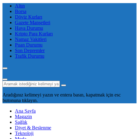
Altın
Borsa
Döviz Kurları
Gazete Manşetleri
Hava Durumu
Kripto Para Kurları
Namaz Vakitleri
Puan Durumu
Son Depremler
Trafik Durumu
Aradığınız kelimeyi yazın ve entera basın, kapatmak için esc
butonuna tıklayın.
Ana Sayfa
Magazin
Sağlık
Diyet & Beslenme
Teknoloji
Moda