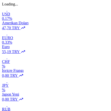
Loading...
USD
0.17%
Amerikan Doları
47,70 TRY
EURO
0.33%
Euro
55,19 TRY
CHF
%
İsviçre Frangı
0,00 TRY
JPY
%
Japon Yeni
0,00 TRY
RUB