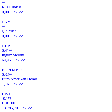
%
Rus Rublesi
0,00 TRY
CNY
%
Çin Yuanı
0,00 TRY
GBP
0.41%
İngiliz Sterlini
64,45 TRY
EURO/USD
0.32%
Euro Amerikan Doları
1,16 TRY
BIST
-0.1%
Bist 100
13.785,70 TRY