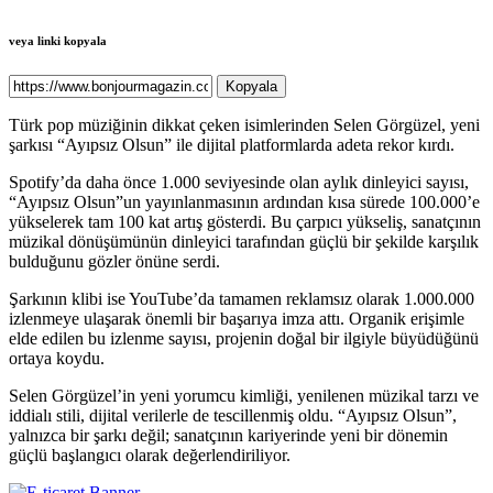
veya linki kopyala
Kopyala
Türk pop müziğinin dikkat çeken isimlerinden Selen Görgüzel, yeni
şarkısı “Ayıpsız Olsun” ile dijital platformlarda adeta rekor kırdı.
Spotify’da daha önce 1.000 seviyesinde olan aylık dinleyici sayısı,
“Ayıpsız Olsun”un yayınlanmasının ardından kısa sürede 100.000’e
yükselerek tam 100 kat artış gösterdi. Bu çarpıcı yükseliş, sanatçının
müzikal dönüşümünün dinleyici tarafından güçlü bir şekilde karşılık
bulduğunu gözler önüne serdi.
Şarkının klibi ise YouTube’da tamamen reklamsız olarak 1.000.000
izlenmeye ulaşarak önemli bir başarıya imza attı. Organik erişimle
elde edilen bu izlenme sayısı, projenin doğal bir ilgiyle büyüdüğünü
ortaya koydu.
Selen Görgüzel’in yeni yorumcu kimliği, yenilenen müzikal tarzı ve
iddialı stili, dijital verilerle de tescillenmiş oldu. “Ayıpsız Olsun”,
yalnızca bir şarkı değil; sanatçının kariyerinde yeni bir dönemin
güçlü başlangıcı olarak değerlendiriliyor.