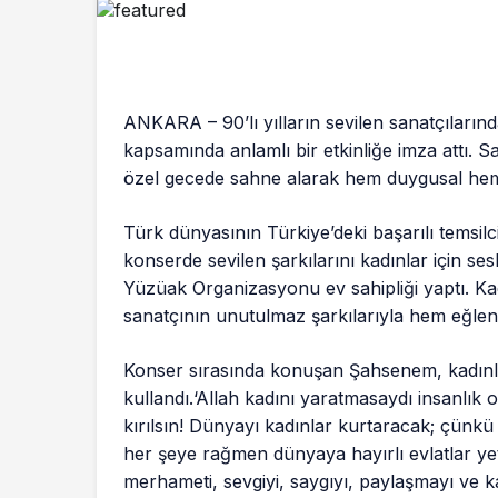
ANKARA – 90’lı yılların sevilen sanatçılar
kapsamında anlamlı bir etkinliğe imza attı. 
özel gecede sahne alarak hem duygusal hem
Türk dünyasının Türkiye’deki başarılı temsil
konserde sevilen şarkılarını kadınlar için se
Yüzüak Organizasyonu ev sahipliği yaptı. Kadın
sanatçının unutulmaz şarkılarıyla hem eğlen
Konser sırasında konuşan Şahsenem, kadınla
kullandı.‘Allah kadını yaratmasaydı insanlık 
kırılsın! Dünyayı kadınlar kurtaracak; çünkü 
her şeye rağmen dünyaya hayırlı evlatlar ye
merhameti, sevgiyi, saygıyı, paylaşmayı ve k