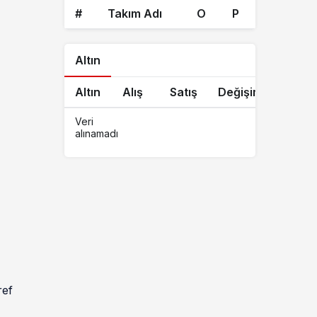
#
Takım Adı
O
P
Altın
Altın
Alış
Satış
Değişim
Veri
alınamadı
ref