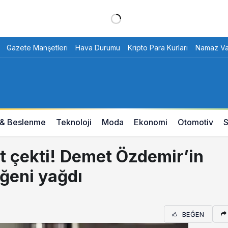
Gazete Manşetleri
Hava Durumu
Kripto Para Kurları
Namaz Vak
 & Beslenme
Teknoloji
Moda
Ekonomi
Otomotiv
S
at çekti! Demet Özdemir’in
ğeni yağdı
BEĞEN