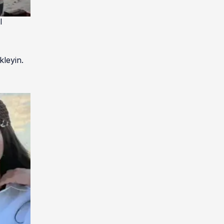
l
kleyin.