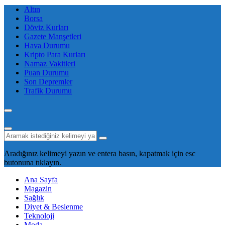
Altın
Borsa
Döviz Kurları
Gazete Manşetleri
Hava Durumu
Kripto Para Kurları
Namaz Vakitleri
Puan Durumu
Son Depremler
Trafik Durumu
Aradığınız kelimeyi yazın ve entera basın, kapatmak için esc
butonuna tıklayın.
Ana Sayfa
Magazin
Sağlık
Diyet & Beslenme
Teknoloji
Moda