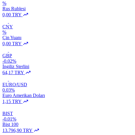
%
Rus Rublesi
0,00 TRY
CNY
%
Çin Yuanı
0,00 TRY
GBP
-0.02%
İngiliz Sterlini
64,17 TRY
EURO/USD
0.03%
Euro Amerikan Doları
1,15 TRY
BIST
-0.01%
Bist 100
13.796,90 TRY