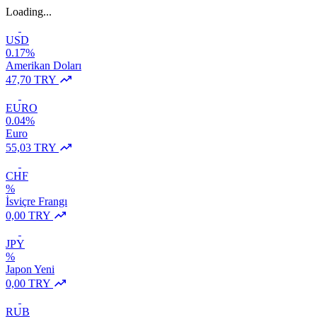
Loading...
USD
0.17%
Amerikan Doları
47,70 TRY
EURO
0.04%
Euro
55,03 TRY
CHF
%
İsviçre Frangı
0,00 TRY
JPY
%
Japon Yeni
0,00 TRY
RUB