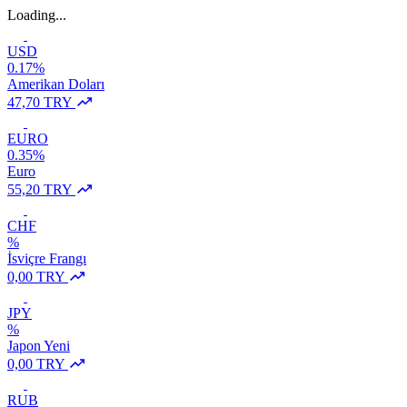
Loading...
USD
0.17%
Amerikan Doları
47,70 TRY
EURO
0.35%
Euro
55,20 TRY
CHF
%
İsviçre Frangı
0,00 TRY
JPY
%
Japon Yeni
0,00 TRY
RUB