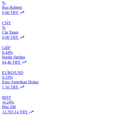
%
Rus Rublesi
0,00 TRY
CNY
%
Çin Yuanı
0,00 TRY
GBP
0.44%
İngiliz Sterlini
64,46 TRY
EURO/USD
0.33%
Euro Amerikan Doları
1,16 TRY
BIST
-0.24%
Bist 100
13.765,14 TRY