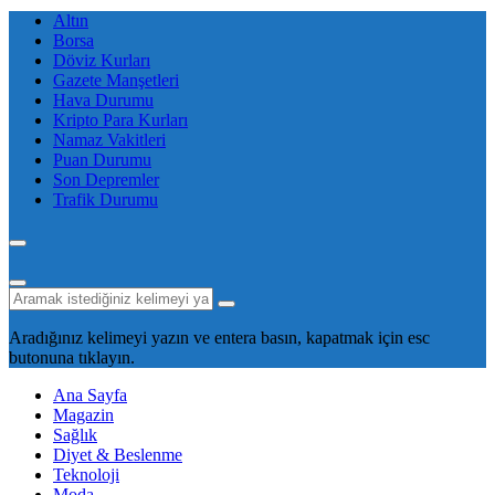
Altın
Borsa
Döviz Kurları
Gazete Manşetleri
Hava Durumu
Kripto Para Kurları
Namaz Vakitleri
Puan Durumu
Son Depremler
Trafik Durumu
Aradığınız kelimeyi yazın ve entera basın, kapatmak için esc
butonuna tıklayın.
Ana Sayfa
Magazin
Sağlık
Diyet & Beslenme
Teknoloji
Moda