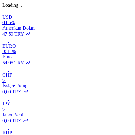
Loading...
USD
0.05%
Amerikan Doları
47,59 TRY
EURO
-0.11%
Euro
54,95 TRY
CHF
%
İsviçre Frangı
0,00 TRY
JPY
%
Japon Yeni
0,00 TRY
RUB