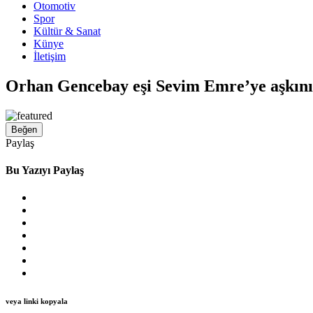
Otomotiv
Spor
Kültür & Sanat
Künye
İletişim
Orhan Gencebay eşi Sevim Emre’ye aşkını i
Beğen
Paylaş
Bu Yazıyı Paylaş
veya linki kopyala