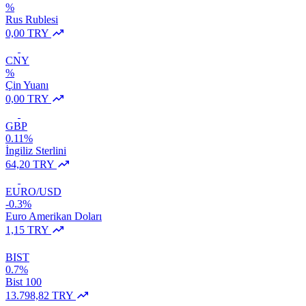
%
Rus Rublesi
0,00 TRY
CNY
%
Çin Yuanı
0,00 TRY
GBP
0.11%
İngiliz Sterlini
64,20 TRY
EURO/USD
-0.3%
Euro Amerikan Doları
1,15 TRY
BIST
0.7%
Bist 100
13.798,82 TRY