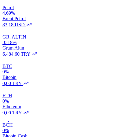
Petrol
4.69%
Brent Petrol
83,18 USD
GR. ALTIN
-0.18%
Gram Altın
6.484,60 TRY
BTC
0%
Bitcoin
0,00 TRY
ETH
0%
Ethereum
0,00 TRY
BCH
0%
Bitcoin Cash