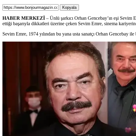
Kopyala
HABER MERKEZİ
– Ünlü şarkıcı Orhan Gencebay’ın eşi Sevim Emre
ettiği başarıyla dikkatleri üzerine çeken Sevim Emre, sinema kariyerin
Sevim Emre, 1974 yılından bu yana usta sanatçı Orhan Gencebay ile b