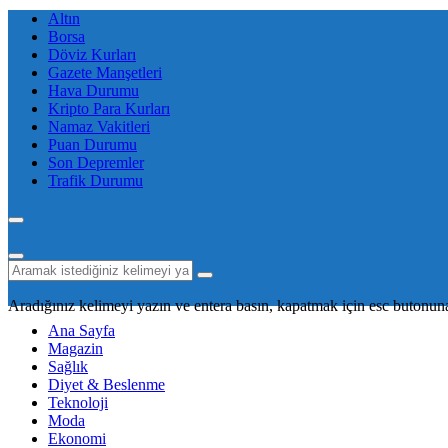
Altın
Borsa
Döviz Kurları
Gazete Manşetleri
Hava Durumu
Kripto Para Kurları
Namaz Vakitleri
Puan Durumu
Son Depremler
Trafik Durumu
Aradığınız kelimeyi yazın ve entera basın, kapatmak için esc butonuna
Ana Sayfa
Magazin
Sağlık
Diyet & Beslenme
Teknoloji
Moda
Ekonomi