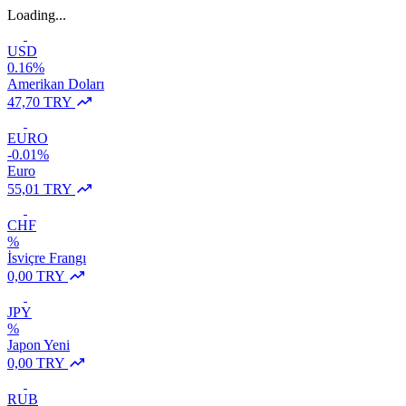
Loading...
USD
0.16%
Amerikan Doları
47,70 TRY
EURO
-0.01%
Euro
55,01 TRY
CHF
%
İsviçre Frangı
0,00 TRY
JPY
%
Japon Yeni
0,00 TRY
RUB