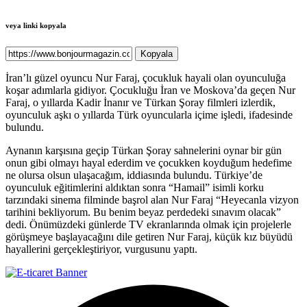
veya linki kopyala
Kopyala
İran’lı güzel oyuncu Nur Faraj, çocukluk hayali olan oyunculuğa
koşar adımlarla gidiyor. Çocukluğu İran ve Moskova’da geçen Nur
Faraj, o yıllarda Kadir İnanır ve Türkan Şoray filmleri izlerdik,
oyunculuk aşkı o yıllarda Türk oyuncularla içime işledi, ifadesinde
bulundu.
Aynanın karşısına geçip Türkan Şoray sahnelerini oynar bir gün
onun gibi olmayı hayal ederdim ve çocukken koyduğum hedefime
ne olursa olsun ulaşacağım, iddiasında bulundu. Türkiye’de
oyunculuk eğitimlerini aldıktan sonra “Hamail” isimli korku
tarzındaki sinema filminde başrol alan Nur Faraj “Heyecanla vizyon
tarihini bekliyorum. Bu benim beyaz perdedeki sınavım olacak”
dedi. Önümüzdeki günlerde TV ekranlarında olmak için projelerle
görüşmeye başlayacağını dile getiren Nur Faraj, küçük kız büyüdü
hayallerini gerçekleştiriyor, vurgusunu yaptı.