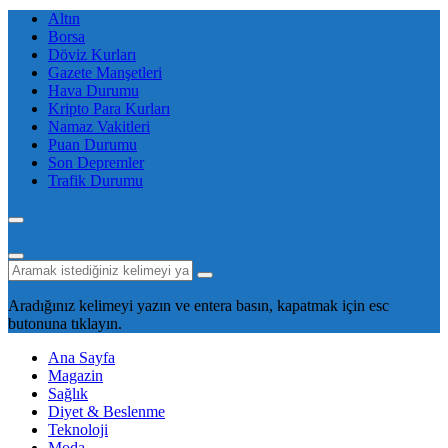
Altın
Borsa
Döviz Kurları
Gazete Manşetleri
Hava Durumu
Kripto Para Kurları
Namaz Vakitleri
Puan Durumu
Son Depremler
Trafik Durumu
Aradığınız kelimeyi yazın ve entera basın, kapatmak için esc
butonuna tıklayın.
Ana Sayfa
Magazin
Sağlık
Diyet & Beslenme
Teknoloji
Moda