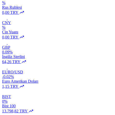
%
Rus Rublesi
0,00 TRY
CNY
%
Çin Yuanı
0,00 TRY
GBP
0.09%
İngiliz Sterlini
64,26 TRY
EURO/USD
-0.02%
Euro Amerikan Doları
1,15 TRY
BIST
0%
Bist 100
13.798,82 TRY