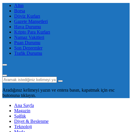
Altın
Borsa
Döviz Kurları
Gazete Manşetleri
Hava Durumu
Kripto Para Kurları
Namaz Vakitleri
Puan Durumu
Son Depremler
Trafik Durumu
Aradığınız kelimeyi yazın ve entera basın, kapatmak için esc
butonuna tıklayın.
Ana Sayfa
Magazin
Sağlık
Diyet & Beslenme
Teknoloji
Moda