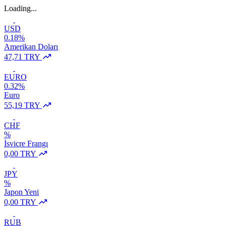
Loading...
USD
0.18%
Amerikan Doları
47,71 TRY
EURO
0.32%
Euro
55,19 TRY
CHF
%
İsviçre Frangı
0,00 TRY
JPY
%
Japon Yeni
0,00 TRY
RUB