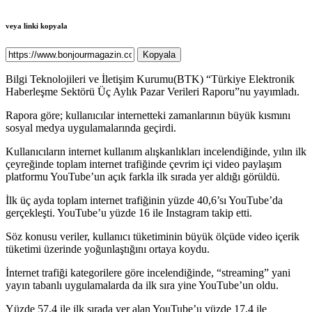
veya linki kopyala
Kopyala
Bilgi Teknolojileri ve İletişim Kurumu(BTK) “Türkiye Elektronik
Haberleşme Sektörü Üç Aylık Pazar Verileri Raporu”nu yayımladı.
Rapora göre; kullanıcılar internetteki zamanlarının​​​​​​​ büyük kısmını
sosyal medya uygulamalarında geçirdi.
Kullanıcıların internet kullanım alışkanlıkları incelendiğinde, yılın ilk
çeyreğinde toplam internet trafiğinde çevrim içi video paylaşım
platformu YouTube’un açık farkla ilk sırada yer aldığı görüldü.
İlk üç ayda toplam internet trafiğinin yüzde 40,6’sı YouTube’da
gerçekleşti. YouTube’u yüzde 16 ile Instagram takip etti.
Söz konusu veriler, kullanıcı tüketiminin büyük ölçüde video içerik
tüketimi üzerinde yoğunlaştığını ortaya koydu.
İnternet trafiği kategorilere göre incelendiğinde, “streaming” yani
yayın tabanlı uygulamalarda da ilk sıra yine YouTube’un oldu.
Yüzde 57,4 ile ilk sırada yer alan YouTube’u yüzde 17,4 ile