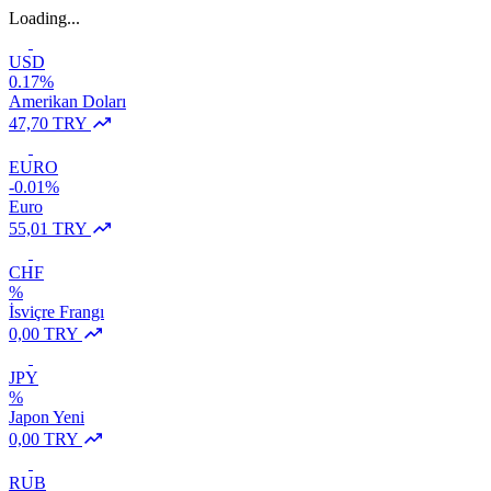
Loading...
USD
0.17%
Amerikan Doları
47,70 TRY
EURO
-0.01%
Euro
55,01 TRY
CHF
%
İsviçre Frangı
0,00 TRY
JPY
%
Japon Yeni
0,00 TRY
RUB