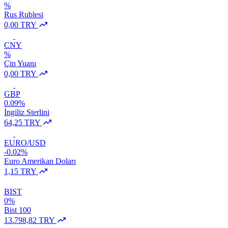
%
Rus Rublesi
0,00 TRY
CNY
%
Çin Yuanı
0,00 TRY
GBP
0.09%
İngiliz Sterlini
64,25 TRY
EURO/USD
-0.02%
Euro Amerikan Doları
1,15 TRY
BIST
0%
Bist 100
13.798,82 TRY