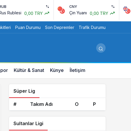
%
CNY
%
GBP
esi
Çin Yuanı
İngiliz 
0,00 TRY
0,00 TRY
itleri
Puan Durumu
Son Depremler
Trafik Durumu
por
Kültür & Sanat
Künye
İletişim
Süper Lig
#
Takım Adı
O
P
Sultanlar Ligi