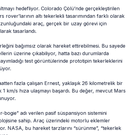
ltmayı hedefliyor. Colorado Çölü’nde gerçekleştirilen
 rover’larının altı tekerlekli tasarımından farklı olarak
 uzunluğundaki araç, gerçek bir uzay görevi için
larak tasarlandı.
kerleğini bağımsız olarak hareket ettirebilmesi. Bu sayede
lerin üzerine çıkabiliyor, hatta bazı durumlarda
ımladığı test görüntülerinde prototipin tekerleklerini
lüyor.
tten fazla çalışan Ernest, yaklaşık 26 kilometrelik bir
şık 1 km/s hıza ulaşmayı başardı. Bu değer, mevcut Mars
unuyor.
r-bogie” adı verilen pasif süspansiyon sistemini
olojisine sahip. Araç üzerindeki motorlu eklemler
iyor. NASA, bu hareket tarzlarını “sürünme”, “tekerlek