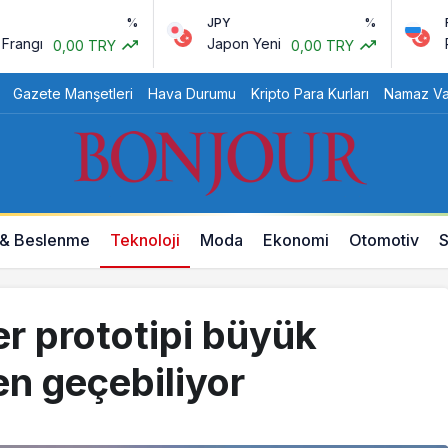
%
JPY
%
RUB
Japon Yeni
Rus Rubl
0,00 TRY
0,00 TRY
Gazete Manşetleri
Hava Durumu
Kripto Para Kurları
Namaz Vak
 & Beslenme
Teknoloji
Moda
Ekonomi
Otomotiv
S
r prototipi büyük
en geçebiliyor