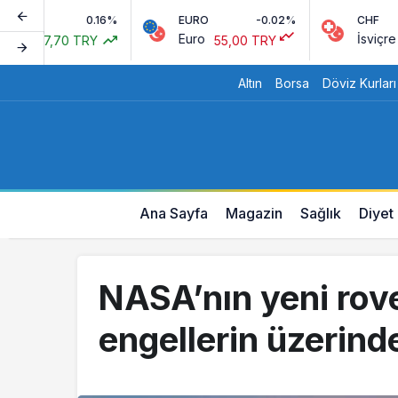
0.16%
EURO
-0.02%
CHF
Euro
İsviçre Frangı
7,70 TRY
55,00 TRY
Altın
Borsa
Döviz Kurları
Ana Sayfa
Magazin
Sağlık
Diyet
NASA’nın yeni rove
engellerin üzerind