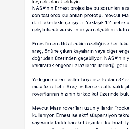
kaynak olarak ekleyin
NASA’nın Ernest projesi ise bu sorunları aza
son testlerde kullanılan prototip, mevcut Mars
dört tekerlekle çalışıyor. Yaklaşık 1.2 metre
geliştirilecek versiyonun yarı ölçekli modeli o
Ernest’in en dikkat çekici özelliği ise her te
araç, önüne çıkan kayaların veya diğer engel
doğrudan üzerinden geçebiliyor. NASA’nın yay
kaldırarak engebeli arazilerde ilerlediği görü
Yedi gün süren testler boyunca toplam 37 saa
mesafe kat etti. Araç testlerde saatte yakla
rover’larının hızının birkaç kat üzerinde bul
Mevcut Mars rover’ları uzun yıllardır “rocke
kullanıyor. Ernest ise aktif süspansiyon tekn
sayesinde farklı hareket biçimleri kullanabil