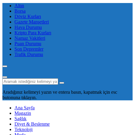
Altın
Borsa
Döviz Kurları
Gazete Manşetleri
Hava Durumu
Kripto Para Kurları
Namaz Vakitleri
Puan Durumu
Son Depremler
Trafik Durumu
Aradığınız kelimeyi yazın ve entera basın, kapatmak için esc
butonuna tıklayın.
Ana Sayfa
Magazin
Sağlık
Diyet & Beslenme
Teknoloji
Moda