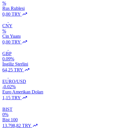
%
Rus Rublesi
0,00 TRY
CNY
%
Çin Yuanı
0,00 TRY
GBP
0.09%
İngiliz Sterlini
64,25 TRY
EURO/USD
-0.02%
Euro Amerikan Doları
1,15 TRY
BIST
0%
Bist 100
13.798,82 TRY