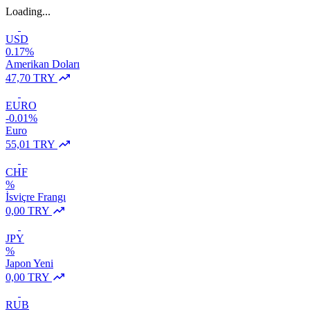
Loading...
USD
0.17%
Amerikan Doları
47,70 TRY
EURO
-0.01%
Euro
55,01 TRY
CHF
%
İsviçre Frangı
0,00 TRY
JPY
%
Japon Yeni
0,00 TRY
RUB