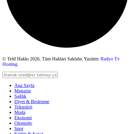
© Telif Hakkı 2026,
Tüm Hakları Saklıdır. Yazılım:
Radyo Tv
Hosting
Ana Sayfa
Magazin
Sağlık
Diyet & Beslenme
Teknoloji
Moda
Ekonomi
Otomotiv
Spor
Kültür & Sanat