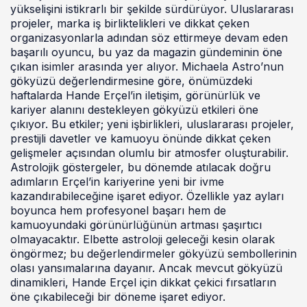
yükselişini istikrarlı bir şekilde sürdürüyor. Uluslararası
projeler, marka iş birliktelikleri ve dikkat çeken
organizasyonlarla adından söz ettirmeye devam eden
başarılı oyuncu, bu yaz da magazin gündeminin öne
çıkan isimler arasında yer alıyor. Michaela Astro’nun
gökyüzü değerlendirmesine göre, önümüzdeki
haftalarda Hande Erçel’in iletişim, görünürlük ve
kariyer alanını destekleyen gökyüzü etkileri öne
çıkıyor. Bu etkiler; yeni işbirlikleri, uluslararası projeler,
prestijli davetler ve kamuoyu önünde dikkat çeken
gelişmeler açısından olumlu bir atmosfer oluşturabilir.
Astrolojik göstergeler, bu dönemde atılacak doğru
adımların Erçel’in kariyerine yeni bir ivme
kazandırabileceğine işaret ediyor. Özellikle yaz ayları
boyunca hem profesyonel başarı hem de
kamuoyundaki görünürlüğünün artması şaşırtıcı
olmayacaktır. Elbette astroloji geleceği kesin olarak
öngörmez; bu değerlendirmeler gökyüzü sembollerinin
olası yansımalarına dayanır. Ancak mevcut gökyüzü
dinamikleri, Hande Erçel için dikkat çekici fırsatların
öne çıkabileceği bir döneme işaret ediyor.