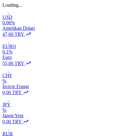
Loading...
USD
0.06%
Amerikan Doları
47,60 TRY
EURO
0.1%
Euro
55,06 TRY
CHF
%
İsviçre Frangı
0,00 TRY
JPY
%
Japon Yeni
0,00 TRY
RUB