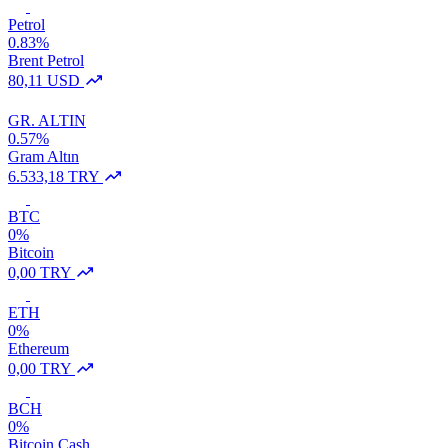
Petrol
0.83%
Brent Petrol
80,11 USD
GR. ALTIN
0.57%
Gram Altın
6.533,18 TRY
BTC
0%
Bitcoin
0,00 TRY
ETH
0%
Ethereum
0,00 TRY
BCH
0%
Bitcoin Cash