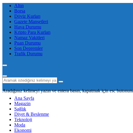
Altın
Borsa
Döviz Kurları
Gazete Manşetleri
Hava Durumu
Kripto Para Kurları
Namaz Vakitleri
Puan Durumu
Son Depremler
Trafik Durumu
Aradığınız kelimeyi yazın ve entera basın, kapatmak için esc butonuna
Ana Sayfa
Magazin
Sağlık
Diyet & Beslenme
Teknoloji
Moda
Ekonomi