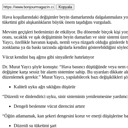
Kopyala
Hava koşullarındaki değişimler beyin damarlarında dalgalanmalara yol
tüketimi gibi alışkanlıkların büyük önem taşıdığını vurguladı.
Mevsim geçişleri bedenimizi de etkiliyor. Bu dönemde birçok kişi yor
oranı, sıcaklık ve ışık değişiminin beyin damarları ve sinir sistemi üze
Yaycı, özellikle havanın kapalı, nemli veya rüzgarlı olduğu günlerde be
zonklama ya da baskı tarzında ağrılarla kendini gösterebildiğini söyled
Vücut kendini baş ağrısı gibi sinyallerle hatırlatıyor
Dr. Murat Yaycı şöyle konuştu: “Hava basıncı düştüğünde veya nem oran
değişime karşı sessiz bir alarm sistemine sahip. Bu uyarıları dikkate a
düzenlemek gerekir.” Murat Yaycı, yapılabilecek bazı değişiklikleri şöy
Kaliteli uyku ağrı sıklığını düşürür
“Düzenli ve dinlendirici uyku, sinir sisteminin yenilenmesine yardımcı ol
Dengeli beslenme vücut direncini artırır
“Öğün atlamamak, kan şekeri dengesini korur ve enerji düşüşlerine bağl
Düzenli su tüketimi şart