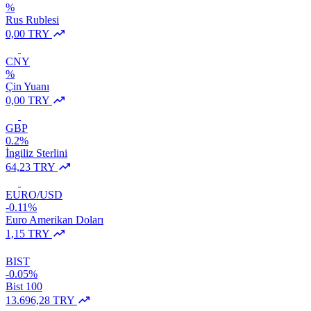
%
Rus Rublesi
0,00 TRY
CNY
%
Çin Yuanı
0,00 TRY
GBP
0.2%
İngiliz Sterlini
64,23 TRY
EURO/USD
-0.11%
Euro Amerikan Doları
1,15 TRY
BIST
-0.05%
Bist 100
13.696,28 TRY