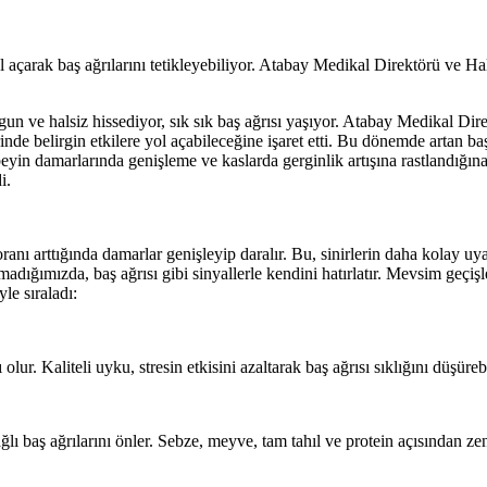
 açarak baş ağrılarını tetikleyebiliyor. Atabay Medikal Direktörü ve H
gun ve halsiz hissediyor, sık sık baş ağrısı yaşıyor. Atabay Medikal D
rinde belirgin etkilere yol açabileceğine işaret etti. Bu dönemde artan b
yin damarlarında genişleme ve kaslarda gerginlik artışına rastlandığına 
i.
ı arttığında damarlar genişleyip daralır. Bu, sinirlerin daha kolay uya
lmadığımızda, baş ağrısı gibi sinyallerle kendini hatırlatır. Mevsim geç
le sıraladı:
ur. Kaliteli uyku, stresin etkisini azaltarak baş ağrısı sıklığını düşürebi
ı baş ağrılarını önler. Sebze, meyve, tam tahıl ve protein açısından zen