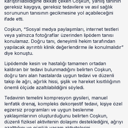
karıştırılabildiğine dikkati çeken Coşkun, yanlış tanının
gereksiz kaygıya, gereksiz tedavilere ve asıl sağlık
sorununun tanısının gecikmesine yol açabileceğini
ifade etti.
Coşkun, “Sosyal medya paylaşımları, internet testleri
veya yalnızca fotoğraflar üzerinden lipödem tanısı
konulamaz. Doğru tanı, deneyimli hekim tarafından
yapılacak ayrıntılı klinik değerlendirme ile konulmalıdır”
diye konuştu.
Lipödemde kesin ve hastalığı tamamen ortadan
kaldıran bir tedavi bulunmadığını belirten Coşkun,
doğru tanı alan hastalarda uygun tedavi ve düzenli
takip ile ağrı, ağırlık hissi, şişlik ve hareket kısıtlılığının
önemli ölçüde azaltılabildiğini söyledi.
Tedavinin temelini kompresyon giysileri, manuel
lenfatik drenaj, kompleks dekonjestif tedavi, kişiye özel
egzersiz programları ve uygun beslenme
yaklaşımlarının oluşturduğunu belirten Coşkun,
düzenli fiziksel aktivitenin dolaşımı desteklediğini, ağrıyı
azalttığını ve günlük yaşam aktivitelerini