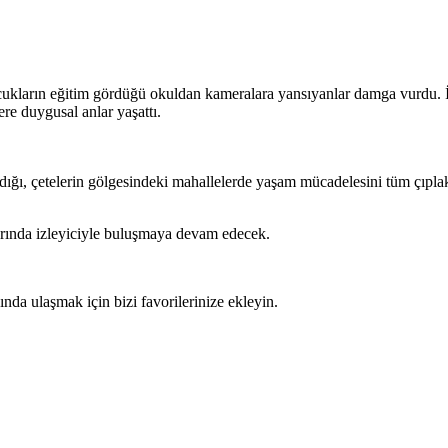
arın eğitim gördüğü okuldan kameralara yansıyanlar damga vurdu. İmk
re duygusal anlar yaşattı.
dığı, çetelerin gölgesindeki mahallelerde yaşam mücadelesini tüm çıplak
arında izleyiciyle buluşmaya devam edecek.
da ulaşmak için bizi favorilerinize ekleyin.