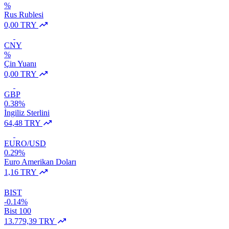
%
Rus Rublesi
0,00 TRY
CNY
%
Çin Yuanı
0,00 TRY
GBP
0.38%
İngiliz Sterlini
64,48 TRY
EURO/USD
0.29%
Euro Amerikan Doları
1,16 TRY
BIST
-0.14%
Bist 100
13.779,39 TRY