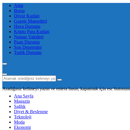
Altın
Borsa
Döviz Kurları
Gazete Manşetleri
Hava Durumu
Kripto Para Kurları
Namaz Vakitleri
Puan Durumu
Son Depremler
Trafik Durumu
Aradığınız kelimeyi yazın ve entera basın, kapatmak için esc butonuna
Ana Sayfa
Magazin
Sağlık
Diyet & Beslenme
Teknoloji
Moda
Ekonomi