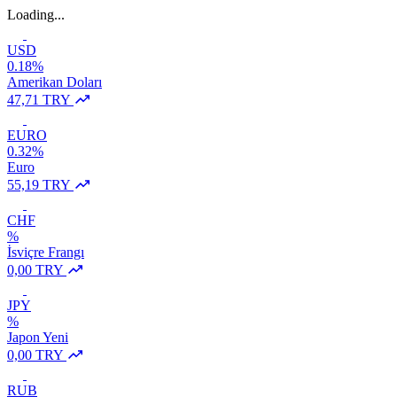
Loading...
USD
0.18%
Amerikan Doları
47,71 TRY
EURO
0.32%
Euro
55,19 TRY
CHF
%
İsviçre Frangı
0,00 TRY
JPY
%
Japon Yeni
0,00 TRY
RUB