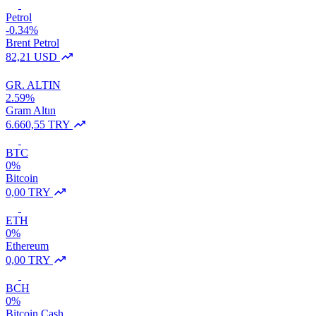
Petrol
-0.34%
Brent Petrol
82,21 USD
GR. ALTIN
2.59%
Gram Altın
6.660,55 TRY
BTC
0%
Bitcoin
0,00 TRY
ETH
0%
Ethereum
0,00 TRY
BCH
0%
Bitcoin Cash