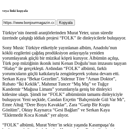
veya linki kopyala
Kopyala
Türkiye’nin önemli aranjörlerinden Murat Yeter, uzun süredir
üzerinde çalıştığı iddialı projesi “FOLK” ile dinleyicilerle buluşuyor.
Sony Music Türkiye etiketiyle yayınlanan albüm, Anadolu’nun
köklü ezgilerini çağdaş prodüksiyon anlayışıyla yeniden
yorumlayarak güçlü bir müzikal köprü kuruyor. Albümün açılışı,
Türk pop müziğinin ikonik ismi Kenan Doğulu’nun imzasını taşıyan
“Halay” ile gerçekleşti. Ardından “FOLK” albümü, farklı
yorumcuların güçlü katkılarıyla zenginleşerek yoluna devam etti.
Serkan Kaya “Bekar Gezelim”, Sidenur Töre “Aman Doktor”,
Rubato “İki Keklik”, Mahmut Tuncer “Mış Mış” ve Tuğçe
Kandemir “Mağusa Limanı” yorumlarıyla geniş bir dinleyici
kitlesine ulaştı. Şimdi ise “FOLK” albümünün tamamı dinleyiciyle
buluşuyor. Yeni seçkide, Candan Erçetin “Bahçenizde Gül Var Mı”,
Emre Altuğ “Dere Boyu Kavaklar”, Zara “Garip Bir Kuştu
Gönlüm”, Oktay Kaynarca “Gesi Bağları” ve Serkan Kaya
“Eklemedir Koca Konak” yer alıyor.
“FOLK” albümü, Murat Yeter’in sekiz yaşında Kasımpaşa’da