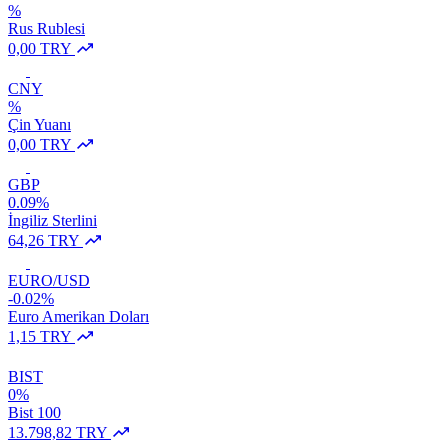
%
Rus Rublesi
0,00 TRY
CNY
%
Çin Yuanı
0,00 TRY
GBP
0.09%
İngiliz Sterlini
64,26 TRY
EURO/USD
-0.02%
Euro Amerikan Doları
1,15 TRY
BIST
0%
Bist 100
13.798,82 TRY