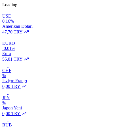
Loading...
USD
0.16%
Amerikan Doları
47,70 TRY
EURO
-0.01%
Euro
55,01 TRY
CHF
%
İsviçre Frangı
0,00 TRY
JPY
%
Japon Yeni
0,00 TRY
RUB