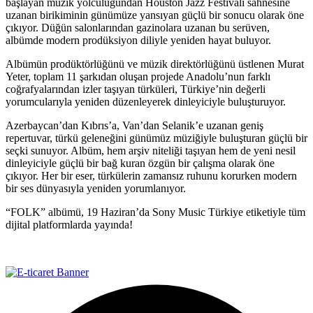
başlayan müzik yolculuğundan Houston Jazz Festivali sahnesine
uzanan birikiminin günümüze yansıyan güçlü bir sonucu olarak öne
çıkıyor. Düğün salonlarından gazinolara uzanan bu serüven,
albümde modern prodüksiyon diliyle yeniden hayat buluyor.
Albümün prodüktörlüğünü ve müzik direktörlüğünü üstlenen Murat
Yeter, toplam 11 şarkıdan oluşan projede Anadolu’nun farklı
coğrafyalarından izler taşıyan türküleri, Türkiye’nin değerli
yorumcularıyla yeniden düzenleyerek dinleyiciyle buluşturuyor.
Azerbaycan’dan Kıbrıs’a, Van’dan Selanik’e uzanan geniş
repertuvar, türkü geleneğini günümüz müziğiyle buluşturan güçlü bir
seçki sunuyor. Albüm, hem arşiv niteliği taşıyan hem de yeni nesil
dinleyiciyle güçlü bir bağ kuran özgün bir çalışma olarak öne
çıkıyor. Her bir eser, türkülerin zamansız ruhunu korurken modern
bir ses dünyasıyla yeniden yorumlanıyor.
“FOLK” albümü, 19 Haziran’da Sony Music Türkiye etiketiyle tüm
dijital platformlarda yayında!