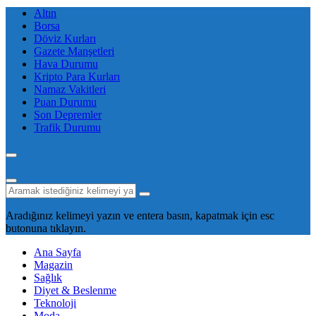
Altın
Borsa
Döviz Kurları
Gazete Manşetleri
Hava Durumu
Kripto Para Kurları
Namaz Vakitleri
Puan Durumu
Son Depremler
Trafik Durumu
Aradığınız kelimeyi yazın ve entera basın, kapatmak için esc
butonuna tıklayın.
Ana Sayfa
Magazin
Sağlık
Diyet & Beslenme
Teknoloji
Moda