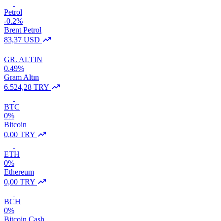
Petrol
-0.2%
Brent Petrol
83,37 USD
GR. ALTIN
0.49%
Gram Altın
6.524,28 TRY
BTC
0%
Bitcoin
0,00 TRY
ETH
0%
Ethereum
0,00 TRY
BCH
0%
Bitcoin Cash