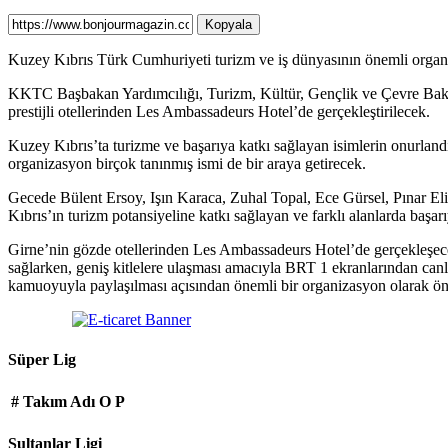
Kopyala
Kuzey Kıbrıs Türk Cumhuriyeti turizm ve iş dünyasının önemli organi
KKTC Başbakan Yardımcılığı, Turizm, Kültür, Gençlik ve Çevre Bakan
prestijli otellerinden Les Ambassadeurs Hotel’de gerçekleştirilecek.
Kuzey Kıbrıs’ta turizme ve başarıya katkı sağlayan isimlerin onurland
organizasyon birçok tanınmış ismi de bir araya getirecek.
Gecede Bülent Ersoy, Işın Karaca, Zuhal Topal, Ece Gürsel, Pınar Eli
Kıbrıs’ın turizm potansiyeline katkı sağlayan ve farklı alanlarda başar
Girne’nin gözde otellerinden Les Ambassadeurs Hotel’de gerçekleşece
sağlarken, geniş kitlelere ulaşması amacıyla BRT 1 ekranlarından ca
kamuoyuyla paylaşılması açısından önemli bir organizasyon olarak ön
Süper Lig
#
Takım Adı
O
P
Sultanlar Ligi