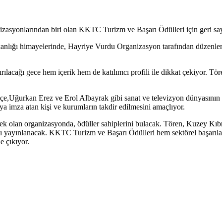
zasyonlarından biri olan KKTC Turizm ve Başarı Ödülleri için geri sa
lığı himayelerinde, Hayriye Vurdu Organizasyon tarafından düzenlene
ırılacağı gece hem içerik hem de katılımcı profili ile dikkat çekiyor. 
çe,Uğurkan Erez ve Erol Albayrak gibi sanat ve televizyon dünyasının t
ıya imza atan kişi ve kurumların takdir edilmesini amaçlıyor.
k olan organizasyonda, ödüller sahiplerini bulacak. Tören, Kuzey Kıbr
nlı yayınlanacak. KKTC Turizm ve Başarı Ödülleri hem sektörel başarı
e çıkıyor.