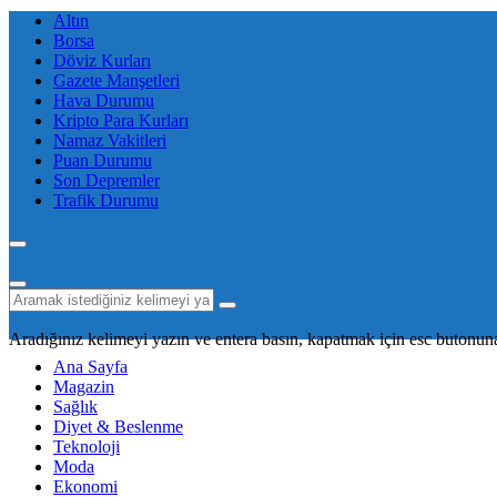
Altın
Borsa
Döviz Kurları
Gazete Manşetleri
Hava Durumu
Kripto Para Kurları
Namaz Vakitleri
Puan Durumu
Son Depremler
Trafik Durumu
Aradığınız kelimeyi yazın ve entera basın, kapatmak için esc butonuna
Ana Sayfa
Magazin
Sağlık
Diyet & Beslenme
Teknoloji
Moda
Ekonomi