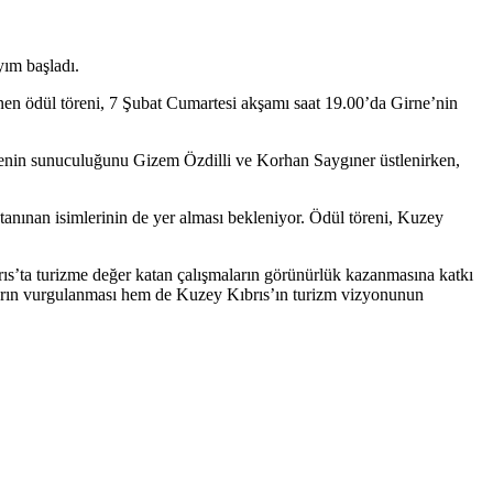
yım başladı.
n ödül töreni, 7 Şubat Cumartesi akşamı saat 19.00’da Girne’nin
Törenin sunuculuğunu Gizem Özdilli ve Korhan Saygıner üstlenirken,
anınan isimlerinin de yer alması bekleniyor. Ödül töreni, Kuzey
ıs’ta turizme değer katan çalışmaların görünürlük kazanmasına katkı
ların vurgulanması hem de Kuzey Kıbrıs’ın turizm vizyonunun