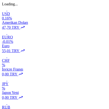
Loading...
USD
0.16%
Amerikan Doları
47,70 TRY
EURO
-0.01%
Euro
55,01 TRY
CHF
%
İsviçre Frangı
0,00 TRY
JPY
%
Japon Yeni
0,00 TRY
RUB