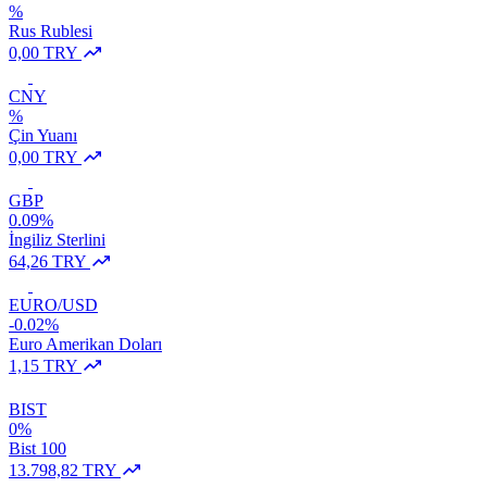
%
Rus Rublesi
0,00 TRY
CNY
%
Çin Yuanı
0,00 TRY
GBP
0.09%
İngiliz Sterlini
64,26 TRY
EURO/USD
-0.02%
Euro Amerikan Doları
1,15 TRY
BIST
0%
Bist 100
13.798,82 TRY