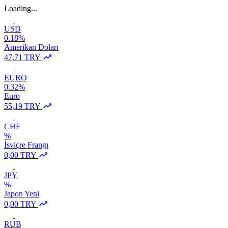
Loading...
USD
0.18%
Amerikan Doları
47,71 TRY
EURO
0.32%
Euro
55,19 TRY
CHF
%
İsviçre Frangı
0,00 TRY
JPY
%
Japon Yeni
0,00 TRY
RUB