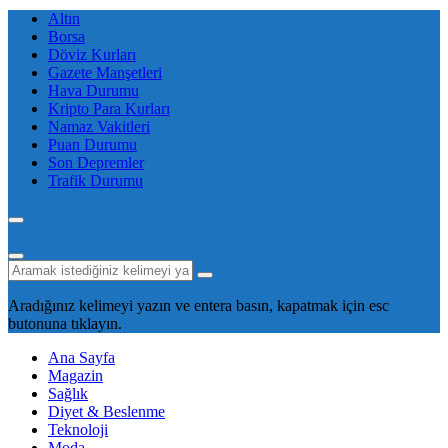
Altın
Borsa
Döviz Kurları
Gazete Manşetleri
Hava Durumu
Kripto Para Kurları
Namaz Vakitleri
Puan Durumu
Son Depremler
Trafik Durumu
Aradığınız kelimeyi yazın ve entera basın, kapatmak için esc
butonuna tıklayın.
Ana Sayfa
Magazin
Sağlık
Diyet & Beslenme
Teknoloji
Moda