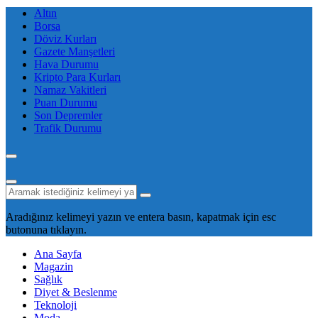
Altın
Borsa
Döviz Kurları
Gazete Manşetleri
Hava Durumu
Kripto Para Kurları
Namaz Vakitleri
Puan Durumu
Son Depremler
Trafik Durumu
Aradığınız kelimeyi yazın ve entera basın, kapatmak için esc
butonuna tıklayın.
Ana Sayfa
Magazin
Sağlık
Diyet & Beslenme
Teknoloji
Moda