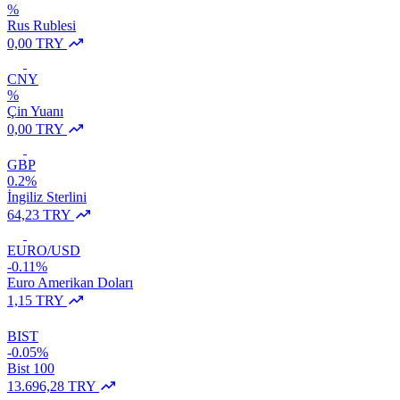
%
Rus Rublesi
0,00 TRY
CNY
%
Çin Yuanı
0,00 TRY
GBP
0.2%
İngiliz Sterlini
64,23 TRY
EURO/USD
-0.11%
Euro Amerikan Doları
1,15 TRY
BIST
-0.05%
Bist 100
13.696,28 TRY