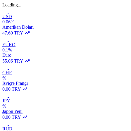
Loading...
USD
0.06%
Amerikan Doları
47,60 TRY
EURO
0.1%
Euro
55,06 TRY
CHF
%
İsviçre Frangı
0,00 TRY
JPY
%
Japon Yeni
0,00 TRY
RUB