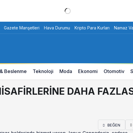
Gazete Manşetleri
Hava Durumu
Kripto Para Kurları
Namaz Vak
 & Beslenme
Teknoloji
Moda
Ekonomi
Otomotiv
S
İSAFİRLERİNE DAHA FAZLAS
BEĞEN
hisar beldesinde hizmet veren Janus Cappadocia, sadece