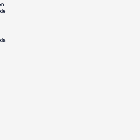
on
ede
 da