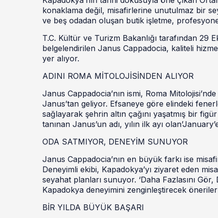
konaklama değil, misafirlerine unutulmaz bir s
ve beş odadan oluşan butik işletme, profesyonel
T.C. Kültür ve Turizm Bakanlığı tarafından 29 Ek
belgelendirilen Janus Cappadocia, kaliteli hizmet 
yer alıyor.
ADINI ROMA MİTOLOJİSİNDEN ALIYOR
Janus Cappadocia’nın ismi, Roma Mitolojisi’nde 
Janus’tan geliyor. Efsaneye göre elindeki fenerl
sağlayarak şehrin altın çağını yaşatmış bir figü
tanınan Janus’un adı, yılın ilk ayı olan’January’
ODA SATMIYOR, DENEYİM SUNUYOR
Janus Cappadocia’nın en büyük farkı ise misafi
Deneyimli ekibi, Kapadokya’yı ziyaret eden misafir
seyahat planları sunuyor. ‘Daha Fazlasını Gör, 
Kapadokya deneyimini zenginleştirecek öneriler 
BİR YILDA BÜYÜK BAŞARI