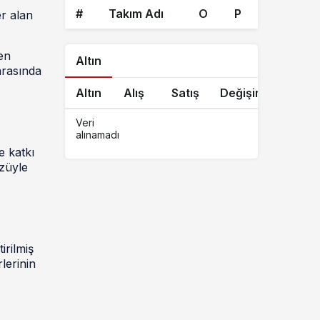
#
Takım Adı
O
P
r alan
men
Altın
 arasında
Altın
Alış
Satış
Değişim
Veri
alınamadı
e katkı
üzüyle
irilmiş
lerinin