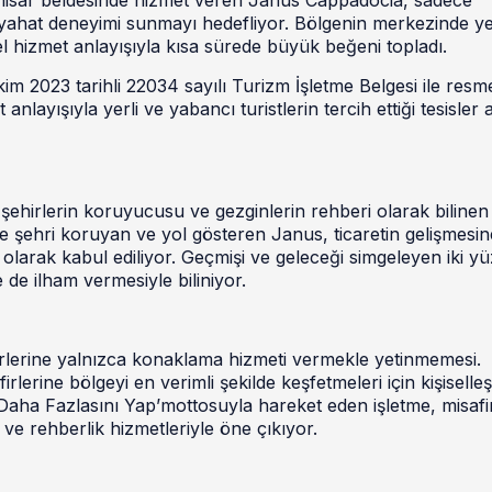
eyahat deneyimi sunmayı hedefliyor. Bölgenin merkezinde ye
 hizmet anlayışıyla kısa sürede büyük beğeni topladı.
im 2023 tarihli 22034 sayılı Turizm İşletme Belgesi ile res
anlayışıyla yerli ve yabancı turistlerin tercih ettiği tesisler
şehirlerin koruyucusu ve gezginlerin rehberi olarak bilinen
e şehri koruyan ve yol gösteren Janus, ticaretin gelişmesin
r olarak kabul ediliyor. Geçmişi ve geleceği simgeleyen iki y
e de ilham vermesiyle biliniyor.
rlerine yalnızca konaklama hizmeti vermekle yetinmemesi.
lerine bölgeyi en verimli şekilde keşfetmeleri için kişiselleşt
Daha Fazlasını Yap’mottosuyla hareket eden işletme, misafir
ve rehberlik hizmetleriyle öne çıkıyor.